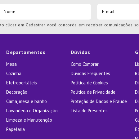
Ao clicar em Cadastrar você concorda em receber comunicações s
Departamentos
Dúvidas
G
Mesa
Como Comprar
L
Cozinha
Dúvidas Frequentes
Bl
Eletroportáteis
Política de Cookies
D
Decoração
Política de Privacidade
D
Cama, mesa e banho
Proteção de Dados e Fraude
Di
Lavanderia e Organização
Lista de Presentes
P
Limpeza e Manutenção
G
Papelaria
E
M