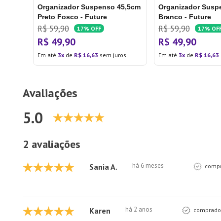
Organizador Suspenso 45,5cm
Organizador Susp
Preto Fosco - Future
Branco - Future
R$
59
,
90
R$
59
,
90
17%
OFF
17%
OF
R$
49
,
90
R$
49
,
90
Em até
3
de
R$
16
,
63
sem juros
Em até
3
de
R$
16
,
63
Avaliações
5.0
2 avaliações
há 6 meses
Sania A.
compr
há 2 anos
Karen
comprador