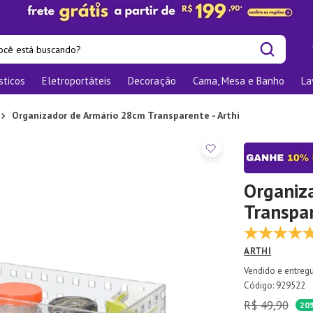
cê está buscando?
sticos
Eletroportáteis
Decoração
Cama, Mesa e Banho
La
is buscados
os
Organizador de Armário 28cm Transparente - Arthi
las
nizadores
o
Organiz
Transpar
bu
te
ARTHI
elho Jantar
:
929522
R$
49
,
90
ra
20