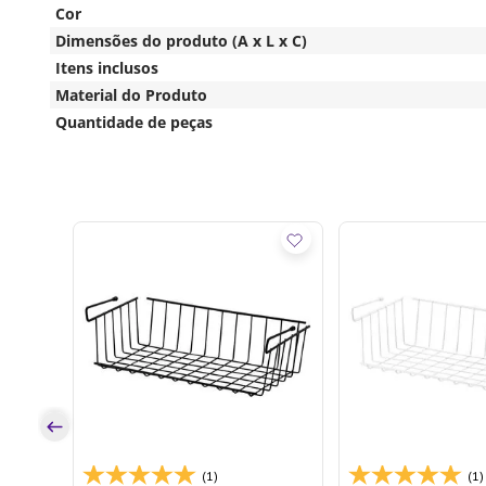
Cor
Dimensões do produto (A x L x C)
Itens inclusos
Material do Produto
Quantidade de peças
e -
os
(1)
(1)