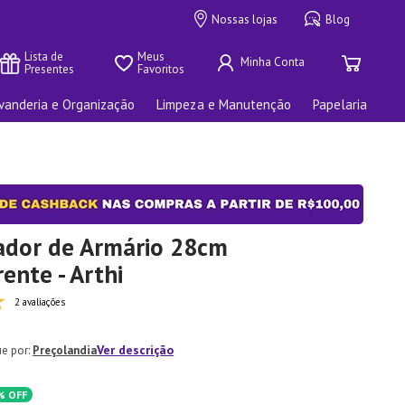
Nossas lojas
Blog
Lista de 
Meus 
Presentes
Favoritos
vanderia e Organização
Limpeza e Manutenção
Papelaria
ador de Armário 28cm
ente - Arthi
2 avaliações
Ver descrição
Preçolandia
%
OFF