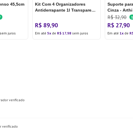
enso 45,5cm
Kit Com 4 Organizadores
Suporte par
Antiderrapante 1l Transparente
Cinza - Arthi
- Arthi
R$
32
,
90
F
R$
89
,
90
R$
27
,
90
sem juros
Em até
5
de
R$
17
,
98
sem juros
Em até
1
de
R
ador verificado
 verificado