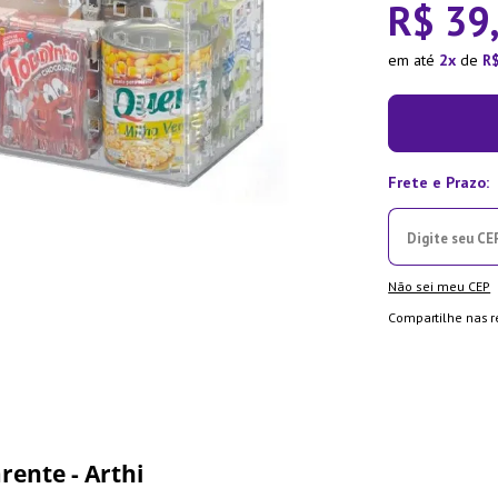
R$
39
ra
em até
2
de
R
Não sei meu CEP
Compartilhe nas r
ente - Arthi