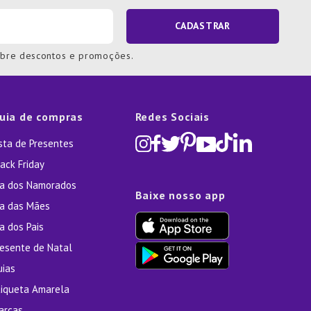
CADASTRAR
obre descontos e promoções.
uia de compras
Redes Sociais
ista de Presentes
ack Friday
ia dos Namorados
Baixe nosso app
ia das Mães
a dos Pais
resente de Natal
uias
tiqueta Amarela
arcas