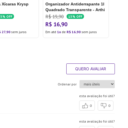
a Xícaras Krysp
Organizador Antiderrapante 1l
Quadrado Transparente - Arthi
R$
19
,
90
15%
OFF
15%
OFF
R$
16
,
90
$
27
,
90
sem juros
Em até
1
de
R$
16
,
90
sem juros
QUERO AVALIAR
Ordenar por
esta avaliação foi útil?
0
0
esta avaliação foi útil?