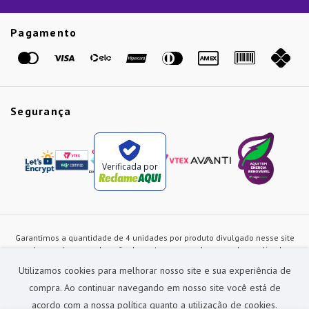
Guias
Etiqueta Amarela
Pagamento
Marcas
Segurança
Verificada por
Garantimos a quantidade de 4 unidades por produto divulgado nesse site
ou de acordo com a duração dos estoques, sendo as vendas realizadas
apenas no varejo. Os preços e as condições de pagamento poderão ser
Utilizamos cookies para melhorar nosso site e sua experiência de
alterados a qualquer instante sem prévia comunicação e são exclusivos
para a loja virtual, não restando nenhuma obrigação de prática similar nas
compra. Ao continuar navegando em nosso site você está de
lojas físicas da rede Preçolandia. Todas as imagens dos produtos são
acordo com a nossa política quanto a utilização de cookies.
meramente ilustrativas.