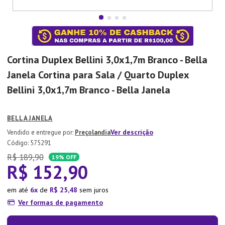
7
º
Aparelho Jantar
8
º
Xicara
9
º
Lixeira
Cortina Duplex Bellini 3,0x1,7m Branco - Bella
10
º
Organizador
Janela
Cortina para Sala / Quarto Duplex
Bellini 3,0x1,7m Branco - Bella Janela
BELLA JANELA
Ver descrição
Preçolandia
:
575291
R$
189
,
90
19%
OFF
R$
152
,
90
em até
6
de
R$
25
,
48
sem juros
Ver formas de pagamento