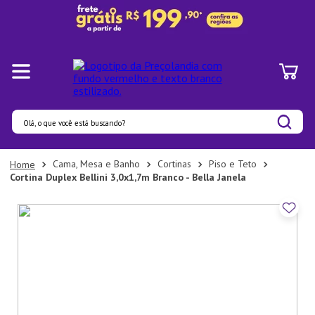
Olá, o que você está buscando?
Termos mais buscados
Cama, Mesa e Banho
Cortinas
Piso e Teto
Cortina Duplex Bellini 3,0x1,7m Branco - Bella Janela
1
º
Panelas
2
º
Pratos
3
º
Organizadores
4
º
Bambu
5
º
Copo
6
º
Prato