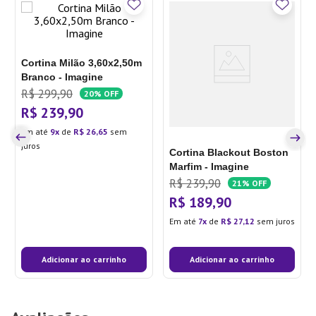
Cortina Milão 3,60x2,50m
Branco - Imagine
R$
299
,
90
20%
OFF
R$
239
,
90
Em até
9
de
R$
26
,
65
sem
juros
Cortina Blackout Boston
Marfim - Imagine
R$
239
,
90
21%
OFF
R$
189
,
90
Em até
7
de
R$
27
,
12
sem juros
Adicionar ao carrinho
Adicionar ao carrinho