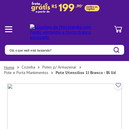
Olá, o que você está buscando?
Termos mais buscados
Cozinha
Potes p/ Armazenar
Pote e Porta Mantimentos
Pote Utensílios 1l Branco - Bl Ud
1
º
Panelas
2
º
Pratos
3
º
Organizadores
4
º
Bambu
5
º
Prato
6
º
Copo