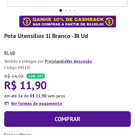
7
º
Tapete
8
º
Aparelho Jantar
9
º
Xicara
Pote Utensílios 1l Branco - Bl Ud
10
º
Lixeira
BL UD
Ver descrição
Preçolandia
:
641197
R$
14
,
90
20%
OFF
R$
11
,
90
em até
1
de
R$
11
,
90
sem juros
Ver formas de pagamento
COMPRAR