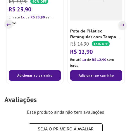
R$
39
,
90
40%
OFF
R$
23
,
90
Em até
1
de
R$
23
,
90
sem
juros
Pote de Plástico
Retangular com Tampa
3,5l Transparente - Prime
R$
14
,
90
13%
OFF
R$
12
,
90
Em até
1
de
R$
12
,
90
sem
juros
Adicionar ao carrinho
Adicionar ao carrinho
Avaliações
Este produto ainda não tem avaliações
SEJA O PRIMEIRO A AVALIAR