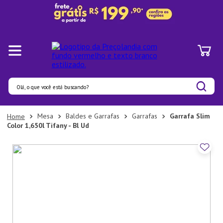
Olá, o que você está buscando?
Termos mais buscados
Mesa
Baldes e Garrafas
Garrafas
Garrafa Slim
Color 1,650l Tifany - Bl Ud
1
º
Panelas
2
º
Pratos
3
º
Organizadores
4
º
Bambu
5
º
Prato
6
º
Copo