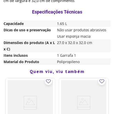
cm de largura e 32,0 cm de comprimento.
Capacidade
1.65 L
Dicas de uso e preservação
Não usar produtos abrasivos
Usar esponja macia
Dimensões do produto (A x L
27.0 x 32.0 x 32.0 cm
x C)
Itens inclusos
1 Garrafa 1
Material do Produto
Polipropileno
Quem viu, viu também