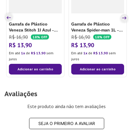
Garrafa de Plástico
Garrafa de Plástico
Veneza Stitch 1l Azul -
Veneza Spider-man 1L -
Tiba
Tiba
R$
16
,
90
R$
16
,
90
18%
OFF
18%
OFF
R$
13
,
90
R$
13
,
90
Em até
1
de
R$
13
,
90
sem
Em até
1
de
R$
13
,
90
sem
juros
juros
Adicionar ao carrinho
Adicionar ao carrinho
Avaliações
Este produto ainda não tem avaliações
SEJA O PRIMEIRO A AVALIAR