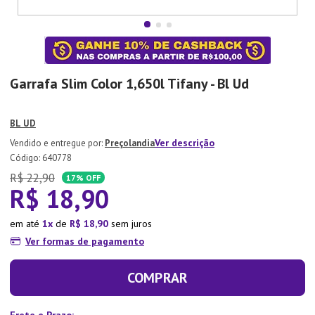
7
º
Aparelho Jantar
8
º
Xicara
9
º
Tapete
Garrafa Slim Color 1,650l Tifany - Bl Ud
10
º
Lixeira
BL UD
Ver descrição
Preçolandia
:
640778
R$
22
,
90
17%
OFF
R$
18
,
90
em até
1
de
R$
18
,
90
sem juros
Ver formas de pagamento
COMPRAR