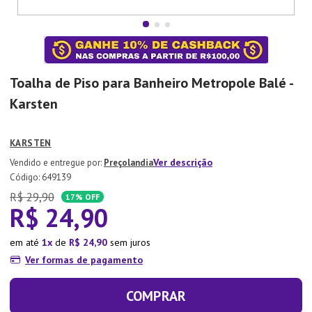
7
º
Tapete
8
º
Aparelho Jantar
9
º
Xicara
Toalha de Piso para Banheiro Metropole Balé -
10
º
Lixeira
Karsten
KARSTEN
Ver descrição
Preçolandia
:
649139
R$
29
,
90
17%
OFF
R$
24
,
90
em até
1
de
R$
24
,
90
sem juros
Ver formas de pagamento
COMPRAR