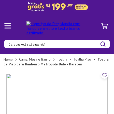
Olá, o que você está buscando?
Termos mais buscados
Cama, Mesa e Banho
Toalha
Toalha Piso
Toalha
de Piso para Banheiro Metropole Balé - Karsten
1
º
Panelas
2
º
Pratos
3
º
Organizadores
4
º
Bambu
5
º
Prato
6
º
Copo