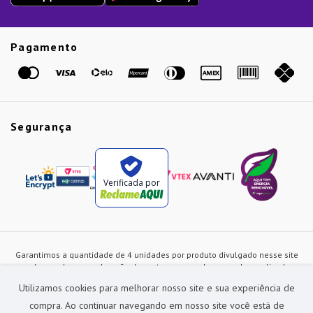
Guias
Etiqueta Amarela
Pagamento
Marcas
Segurança
Verificada por
Garantimos a quantidade de 4 unidades por produto divulgado nesse site
ou de acordo com a duração dos estoques, sendo as vendas realizadas
apenas no varejo. Os preços e as condições de pagamento poderão ser
Utilizamos cookies para melhorar nosso site e sua experiência de
alterados a qualquer instante sem prévia comunicação e são exclusivos
para a loja virtual, não restando nenhuma obrigação de prática similar nas
compra. Ao continuar navegando em nosso site você está de