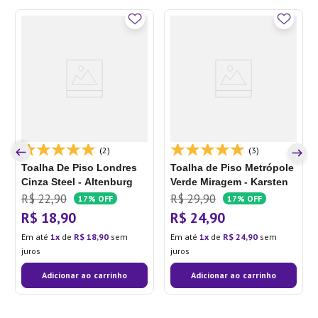
(2)
(3)
Toalha De Piso Londres
Toalha de Piso Metrópole
Cinza Steel - Altenburg
Verde Miragem - Karsten
R$
22
,
90
R$
29
,
90
17%
OFF
17%
OFF
R$
18
,
90
R$
24
,
90
Em até
1
de
R$
18
,
90
sem
Em até
1
de
R$
24
,
90
sem
juros
juros
Adicionar ao carrinho
Adicionar ao carrinho