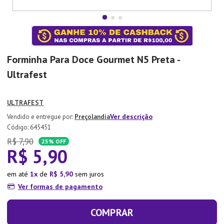
7
º
Tapete
8
º
Aparelho Jantar
9
º
Xicara
Forminha Para Doce Gourmet N5 Preta -
10
º
Lixeira
Ultrafest
ULTRAFEST
Ver descrição
Preçolandia
:
645451
R$
7
,
90
25%
OFF
R$
5
,
90
em até
1
de
R$
5
,
90
sem juros
Ver formas de pagamento
COMPRAR