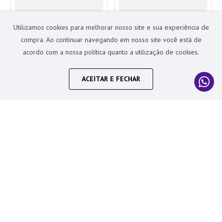
Utilizamos cookies para melhorar nosso site e sua experiência de
compra. Ao continuar navegando em nosso site você está de
Cake Board Dourado
Base para Bolo Disco
acordo com a nossa política quanto a utilização de cookies.
18cm - Silver Festas
33cm Branco - Ultrafest
R$
4
,
90
R$
4
,
90
20%
OFF
20%
OFF
R$
3
,
90
R$
3
,
90
ACEITAR E FECHAR
Em até
1
de
R$
3
,
90
sem juros
Em até
1
de
R$
3
,
90
sem juros
Adicionar ao carrinho
Adicionar ao carrinho
Avaliações
Este produto ainda não tem avaliações
SEJA O PRIMEIRO A AVALIAR