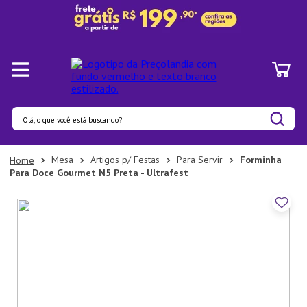
Olá, o que você está buscando?
Termos mais buscados
Mesa
Artigos p/ Festas
Para Servir
Forminha
Para Doce Gourmet N5 Preta - Ultrafest
1
º
Panelas
2
º
Pratos
3
º
Organizadores
4
º
Bambu
5
º
Prato
6
º
Copo