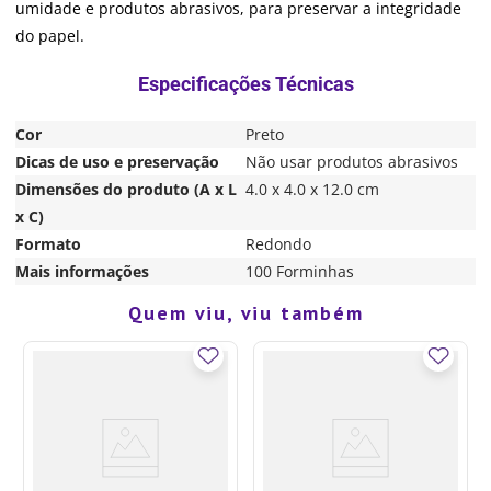
umidade e produtos abrasivos, para preservar a integridade
do papel.
Cor
Preto
Dicas de uso e preservação
Não usar produtos abrasivos
Dimensões do produto (A x L
4.0 x 4.0 x 12.0 cm
x C)
Formato
Redondo
Mais informações
100 Forminhas
R$
7
,
90
25%
OFF
Quem viu, viu também
R$
5
,
90
COMPRAR
em até
1
de
R$
5
,
90
sem juros