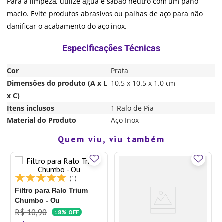
Para a limpeza, utilize água e sabão neutro com um pano
macio. Evite produtos abrasivos ou palhas de aço para não
danificar o acabamento do aço inox.
Cor
Prata
Dimensões do produto (A x L
10.5 x 10.5 x 1.0 cm
x C)
Itens inclusos
1 Ralo de Pia
Material do Produto
Aço Inox
Quem viu, viu também
(1)
Filtro para Ralo Trium
Chumbo - Ou
R$
10
,
90
18%
OFF