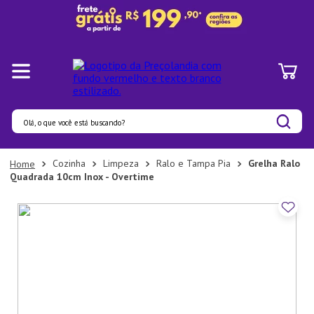
Olá, o que você está buscando?
Termos mais buscados
Cozinha
Limpeza
Ralo e Tampa Pia
Grelha Ralo
Quadrada 10cm Inox - Overtime
1
º
Pratos
2
º
Panelas
3
º
Organizadores
4
º
Bambu
5
º
Prato
6
º
Copo