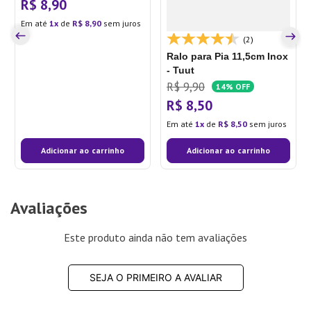
R$
8
,
90
Em até
1
de
R$
8
,
90
sem juros
(2)
Ralo para Pia 11,5cm Inox
- Tuut
R$
9
,
90
14%
OFF
R$
8
,
50
Em até
1
de
R$
8
,
50
sem juros
Adicionar ao carrinho
Adicionar ao carrinho
Avaliações
Este produto ainda não tem avaliações
SEJA O PRIMEIRO A AVALIAR