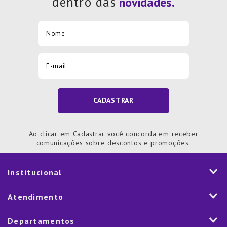
dentro das
CADASTRAR
Ao clicar em Cadastrar você concorda em receber
comunicações sobre descontos e promoções.
Institucional
História
Atendimento
Visão e Valores
2ª via de Notal Fiscal
Departamentos
Nossas Lojas