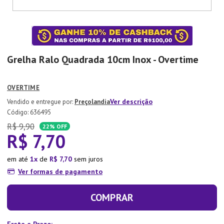
7
º
Xicara
8
º
Tapete
9
º
Aparelho Jantar
Grelha Ralo Quadrada 10cm Inox - Overtime
10
º
Lixeira
OVERTIME
Ver descrição
Preçolandia
:
636495
R$
9
,
90
22%
OFF
R$
7
,
70
em até
1
de
R$
7
,
70
sem juros
Ver formas de pagamento
COMPRAR