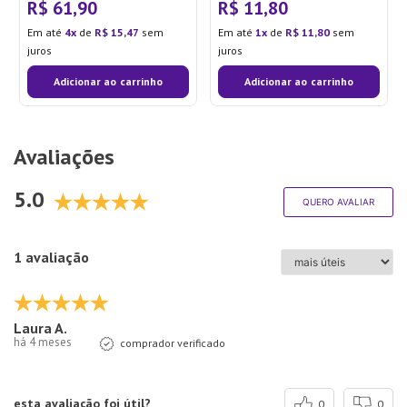
R$
61
,
90
R$
11
,
80
Em até
4
de
R$
15
,
47
sem
Em até
1
de
R$
11
,
80
sem
juros
juros
Adicionar ao carrinho
Adicionar ao carrinho
Avaliações
5.0
QUERO AVALIAR
1 avaliação
Laura A.
há 4 meses
comprador verificado
esta avaliação foi útil?
0
0