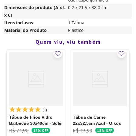
Dimensões do produto (A x L
0.2 x 21.5 x 38.0 cm
x C)
Itens inclusos
1 Tábua
Material do Produto
Plástico
Quem viu, viu também
(1)
Tábua de Frios Vidro
Tábua de Carne
Barbecue 30x40cm - Solei
22x32,5cm Azul - Oikos
R$
74
,
90
R$
13
,
90
17%
OFF
15%
OFF