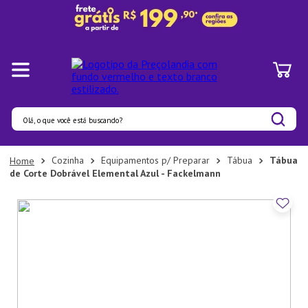
Olá, o que você está buscando?
Termos mais buscados
Cozinha
Equipamentos p/ Preparar
Tábua
Tábua
de Corte Dobrável Elemental Azul - Fackelmann
1
º
Panelas
2
º
Pratos
3
º
Organizadores
4
º
Bambu
5
º
Prato
6
º
Copo