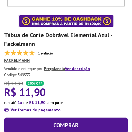
7
º
Tapete
8
º
Aparelho Jantar
9
º
Xicara
Tábua de Corte Dobrável Elemental Azul -
10
º
Lixeira
Fackelmann
1 avaliação
FACKELMANN
Ver descrição
Preçolandia
:
549533
R$
14
,
90
20%
OFF
R$
11
,
90
em até
1
de
R$
11
,
90
sem juros
Ver formas de pagamento
COMPRAR