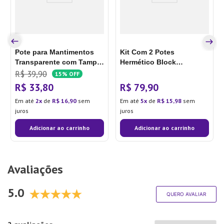
Pote para Mantimentos
Kit Com 2 Potes
Transparente com Tampa
Hermético Block
em Bambu 1,4l - Oikos
Quadrado de 2 Litros - Ou
R$
39
,
90
15%
OFF
R$
33
,
80
R$
79
,
90
Em até
2
de
R$
16
,
90
sem
Em até
5
de
R$
15
,
98
sem
juros
juros
Adicionar ao carrinho
Adicionar ao carrinho
Avaliações
5.0
QUERO AVALIAR