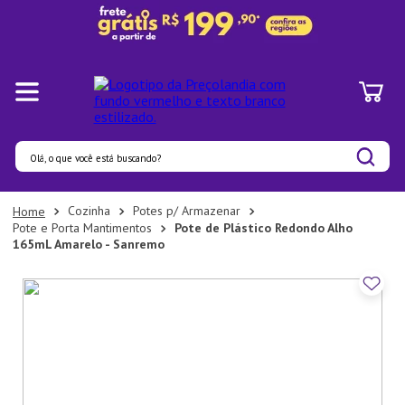
Olá, o que você está buscando?
Termos mais buscados
Cozinha
Potes p/ Armazenar
Pote e Porta Mantimentos
Pote de Plástico Redondo Alho
1
º
Pratos
165mL Amarelo - Sanremo
2
º
Panelas
3
º
Organizadores
4
º
Bambu
5
º
Prato
6
º
Copo