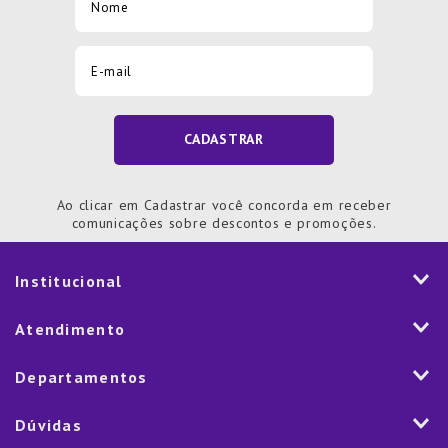
CADASTRAR
Ao clicar em Cadastrar você concorda em receber
comunicações sobre descontos e promoções.
Institucional
História
Atendimento
Visão e Valores
2ª via de Notal Fiscal
Departamentos
Nossas Lojas
Aplicativo
Vendas Corporativas
Mesa
Dúvidas
Fale Conosco
Trabalhe Conosco
Cozinha