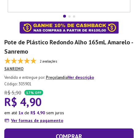
7
º
Xicara
8
º
Tapete
9
º
Aparelho Jantar
10
º
Lixeira
Pote de Plástico Redondo Alho 165mL Amarelo -
Sanremo
2 avaliações
SANREMO
Ver descrição
Preçolandia
:
305901
R$
5
,
90
17%
OFF
R$
4
,
90
em até
1
de
R$
4
,
90
sem juros
Ver formas de pagamento
COMPRAR