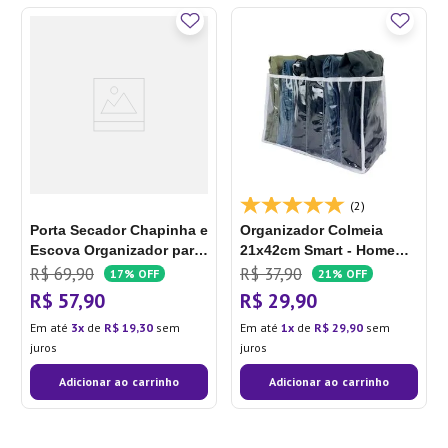
(2)
Porta Secador Chapinha e
Organizador Colmeia
Escova Organizador para
21x42cm Smart - Home
Banheiro - Ordene
Space
R$
69
,
90
R$
37
,
90
17%
OFF
21%
OFF
R$
57
,
90
R$
29
,
90
Em até
3
de
R$
19
,
30
sem
Em até
1
de
R$
29
,
90
sem
juros
juros
Adicionar ao carrinho
Adicionar ao carrinho