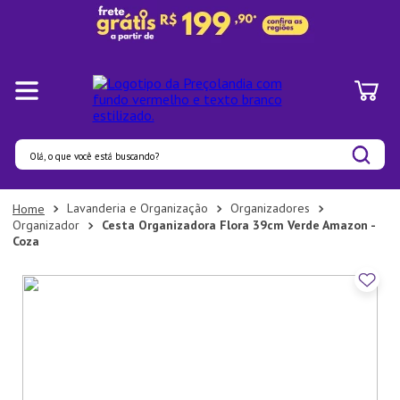
Olá, o que você está buscando?
Termos mais buscados
Lavanderia e Organização
Organizadores
Organizador
Cesta Organizadora Flora 39cm Verde Amazon -
1
º
Pratos
Coza
2
º
Panelas
3
º
Organizadores
4
º
Bambu
5
º
Prato
6
º
Copo