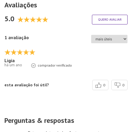
Avaliações
5.0
QUERO AVALIAR
1 avaliação
Ligia
há um ano
comprador verificado
esta avaliação foi útil?
0
0
Perguntas & respostas