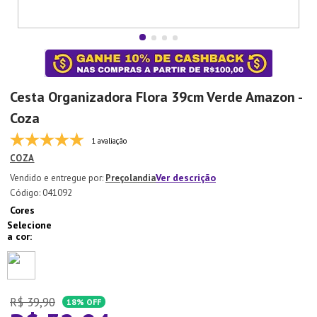
7
º
Xicara
8
º
Tapete
9
º
Aparelho Jantar
10
º
Lixeira
Cesta Organizadora Flora 39cm Verde Amazon -
Coza
1 avaliação
COZA
Ver descrição
Preçolandia
:
041092
Cores
R$
39
,
90
18%
OFF