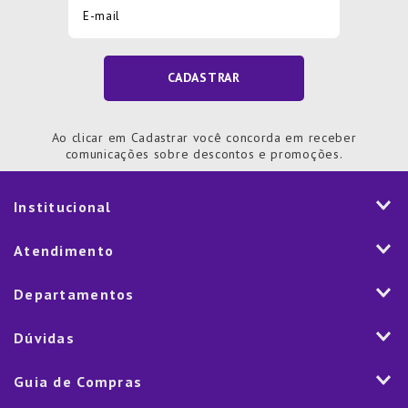
CADASTRAR
Ao clicar em Cadastrar você concorda em receber
comunicações sobre descontos e promoções.
Institucional
História
Atendimento
Visão e Valores
2ª via de Notal Fiscal
Departamentos
Nossas Lojas
Aplicativo
Vendas Corporativas
Mesa
Dúvidas
Fale Conosco
Trabalhe Conosco
Cozinha
Política de Entrega
Como Comprar
Marketplace
Guia de Compras
Eletroportáteis
Trocas e Devoluções
Dúvidas Frequentes
Blog