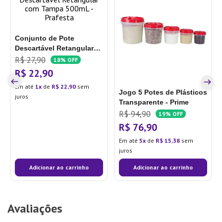
Conjunto de Pote
Descartável Retangular
com Tampa 500mL -
R$
27
,
90
18%
OFF
Prafesta
R$
22
,
90
Em até
1
de
R$
22
,
90
sem
Jogo 5 Potes de Plásticos
juros
Transparente - Prime
R$
94
,
90
19%
OFF
R$
76
,
90
Em até
5
de
R$
15
,
38
sem
juros
Adicionar ao carrinho
Adicionar ao carrinho
Avaliações