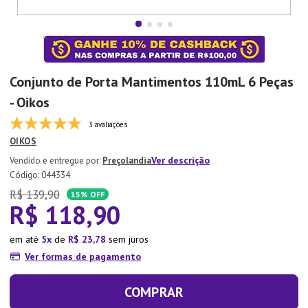
7
º
Copo
8
º
Aparelho Jantar
9
º
Lixeira
Conjunto de Porta Mantimentos 110mL 6 Peças
10
º
Panela Pressão
- Oikos
3 avaliações
OIKOS
Ver descrição
Preçolandia
:
044334
R$
139
,
90
15%
OFF
R$
118
,
90
em até
5
de
R$
23
,
78
sem juros
Ver formas de pagamento
COMPRAR