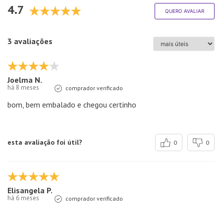
4.7
QUERO AVALIAR
3 avaliações
Joelma N.
há 8 meses
comprador verificado
bom, bem embalado e chegou certinho
esta avaliação foi útil?
0
0
Elisangela P.
há 6 meses
comprador verificado