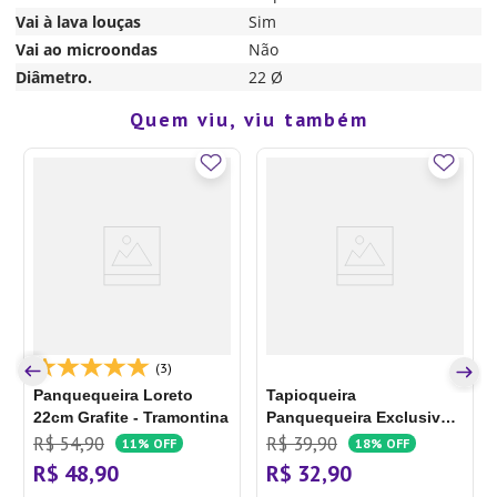
Vai à lava louças
Sim
Vai ao microondas
Não
Diâmetro.
22 Ø
Quem viu, viu também
(3)
Panquequeira Loreto
Tapioqueira
22cm Grafite - Tramontina
Panquequeira Exclusive
18cm Grafite - Oliveira
R$
54
,
90
R$
39
,
90
11%
OFF
18%
OFF
R$
48
,
90
R$
32
,
90