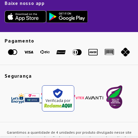
Dia das Mães
Baixe nosso app
Lista de Presentes
Outlet
Dia dos Pais
Presente de Natal
Guias
Etiqueta Amarela
Pagamento
Marcas
Segurança
Verificada por
Garantimos a quantidade de 4 unidades por produto divulgado nesse site
ou de acordo com a duração dos estoques, sendo as vendas realizadas