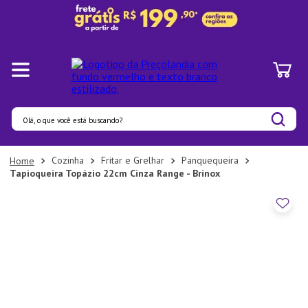
Olá, o que você está buscando?
Termos mais buscados
Cozinha
Fritar e Grelhar
Panquequeira
Tapioqueira Topázio 22cm Cinza Range - Brinox
1
º
Panelas
2
º
Pratos
3
º
Organizadores
4
º
Bambu
5
º
Prato
6
º
Copo