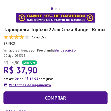
7
º
Aparelho Jantar
8
º
Xicara
9
º
Tapete
Tapioqueira Topázio 22cm Cinza Range - Brinox
10
º
Lixeira
2 avaliações
BRINOX
Ver descrição
Preçolandia
:
039373
R$
44
,
90
16%
OFF
R$
37
,
90
em até
2
de
R$
18
,
95
sem juros
Ver formas de pagamento
COMPRAR