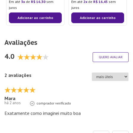
Em até
3
de
R$
16
,
30
sem
Em até
2
de
R$
16
,
45
sem
juros
juros
Adicionar ao carrinho
Adicionar ao carrinho
Avaliações
4.0
QUERO AVALIAR
2 avaliações
Mara
há 2 anos
comprador verificado
Exatamente como imaginei muito boa