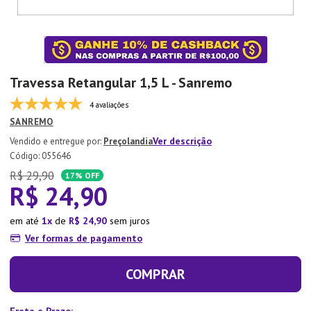
7
º
Aparelho Jantar
8
º
Xicara
9
º
Tapete
Travessa Retangular 1,5 L - Sanremo
10
º
Lixeira
4 avaliações
SANREMO
Ver descrição
Preçolandia
:
055646
R$
29
,
90
17%
OFF
R$
24
,
90
em até
1
de
R$
24
,
90
sem juros
Ver formas de pagamento
COMPRAR