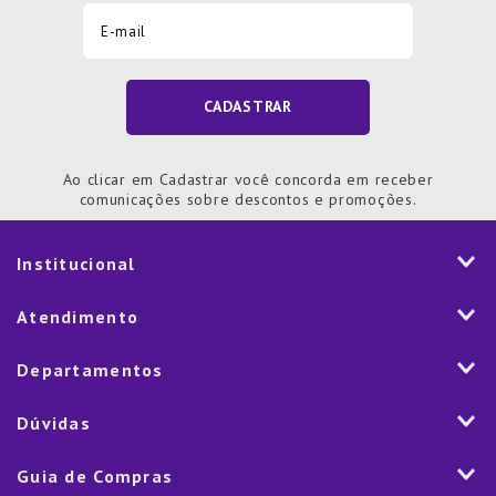
CADASTRAR
Ao clicar em Cadastrar você concorda em receber
comunicações sobre descontos e promoções.
Institucional
História
Atendimento
Visão e Valores
2ª via de Notal Fiscal
Departamentos
Nossas Lojas
Aplicativo
Vendas Corporativas
Mesa
Dúvidas
Fale Conosco
Trabalhe Conosco
Cozinha
Política de Entrega
Como Comprar
Marketplace
Guia de Compras
Eletroportáteis
Trocas e Devoluções