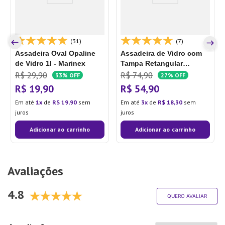
(31)
(7)
Assadeira Oval Opaline
Assadeira de Vidro com
de Vidro 1l - Marinex
Tampa Retangular
Marinex 39,5cm - Nadir
R$
29
,
90
R$
74
,
90
33%
OFF
27%
OFF
Figueiredo
R$
19
,
90
R$
54
,
90
Em até
1
de
R$
19
,
90
sem
Em até
3
de
R$
18
,
30
sem
juros
juros
Adicionar ao carrinho
Adicionar ao carrinho
Avaliações
4.8
QUERO AVALIAR