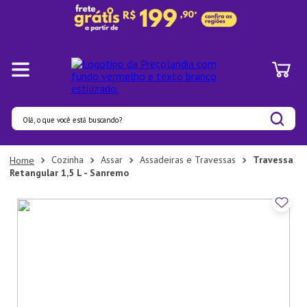
Olá, o que você está buscando?
Termos mais buscados
Cozinha
Assar
Assadeiras e Travessas
Travessa
Retangular 1,5 L - Sanremo
1
º
Panelas
2
º
Pratos
3
º
Organizadores
4
º
Bambu
5
º
Prato
6
º
Copo