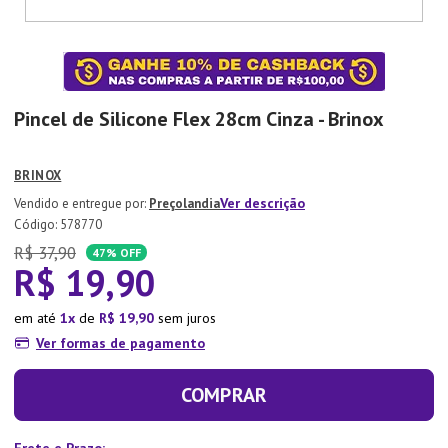
7
º
Copo
8
º
Aparelho Jantar
9
º
Lixeira
Pincel de Silicone Flex 28cm Cinza - Brinox
10
º
Panela Pressão
BRINOX
Ver descrição
Preçolandia
:
578770
R$
37
,
90
47%
OFF
R$
19
,
90
em até
1
de
R$
19
,
90
sem juros
Ver formas de pagamento
COMPRAR