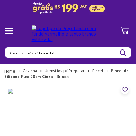
Olá, o que você está buscando?
Termos mais buscados
Cozinha
Utensílios p/ Preparar
Pincel
Pincel de
Silicone Flex 28cm Cinza - Brinox
1
º
Pratos
2
º
Panelas
3
º
Organizadores
4
º
Bambu
5
º
Prato
6
º
Tapete