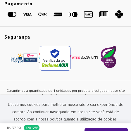
Etiqueta Amarela
Pagamento
Marcas
Segurança
Verificada por
Garantimos a quantidade de 4 unidades por produto divulgado nesse site
ou de acordo com a duração dos estoques, sendo as vendas realizadas
apenas no varejo. Os preços e as condições de pagamento poderão ser
Utilizamos cookies para melhorar nosso site e sua experiência de
alterados a qualquer instante sem prévia comunicação e são exclusivos
para a loja virtual, não restando nenhuma obrigação de prática similar nas
compra. Ao continuar navegando em nosso site você está de
lojas físicas da rede Preçolandia. Todas as imagens dos produtos são
acordo com a nossa política quanto a utilização de cookies.
meramente ilustrativas.
R$
37
,
90
47%
OFF
Preçolandia Comercial Ltda CNPJ: 62.270.186/0011-28