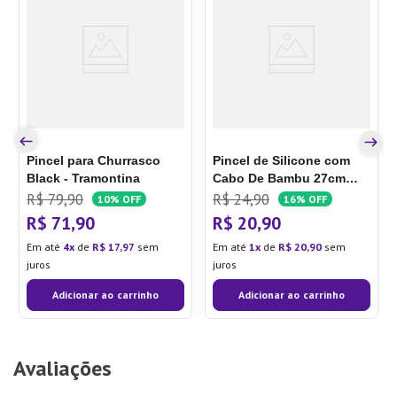
Pincel para Churrasco
Pincel de Silicone com
Black - Tramontina
Cabo De Bambu 27cm
Preto - Oikos
R$
79
,
90
R$
24
,
90
10%
OFF
16%
OFF
R$
71
,
90
R$
20
,
90
Em até
4
de
R$
17
,
97
sem
Em até
1
de
R$
20
,
90
sem
juros
juros
Adicionar ao carrinho
Adicionar ao carrinho
Avaliações