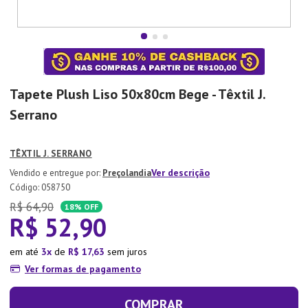
7
º
Aparelho Jantar
8
º
Xicara
9
º
Lixeira
10
º
Organizador
Tapete Plush Liso 50x80cm Bege - Têxtil J.
Serrano
TÊXTIL J. SERRANO
Ver descrição
Preçolandia
:
058750
R$
64
,
90
18%
OFF
R$
52
,
90
em até
3
de
R$
17
,
63
sem juros
Ver formas de pagamento
COMPRAR