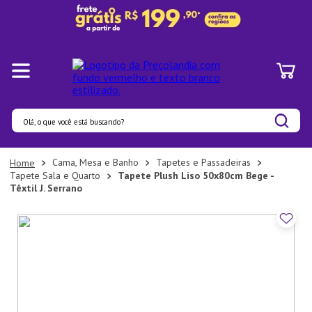
Olá, o que você está buscando?
Termos mais buscados
Cama, Mesa e Banho
Tapetes e Passadeiras
Tapete Sala e Quarto
Tapete Plush Liso 50x80cm Bege -
1
º
Panelas
Têxtil J. Serrano
2
º
Pratos
3
º
Organizadores
4
º
Bambu
5
º
Copo
6
º
Prato