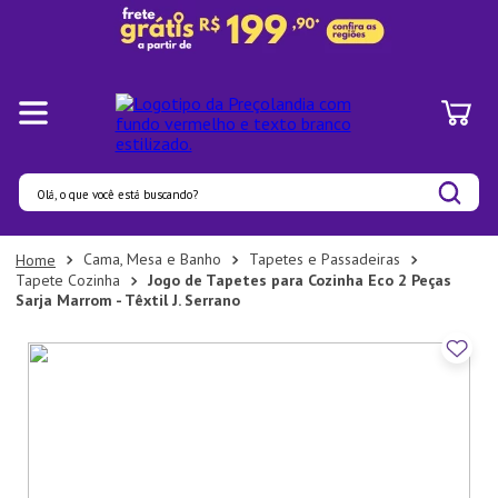
Olá, o que você está buscando?
Termos mais buscados
Cama, Mesa e Banho
Tapetes e Passadeiras
Tapete Cozinha
Jogo de Tapetes para Cozinha Eco 2 Peças
1
º
Pratos
Sarja Marrom - Têxtil J. Serrano
2
º
Panelas
3
º
Organizadores
4
º
Bambu
5
º
Prato
6
º
Copo