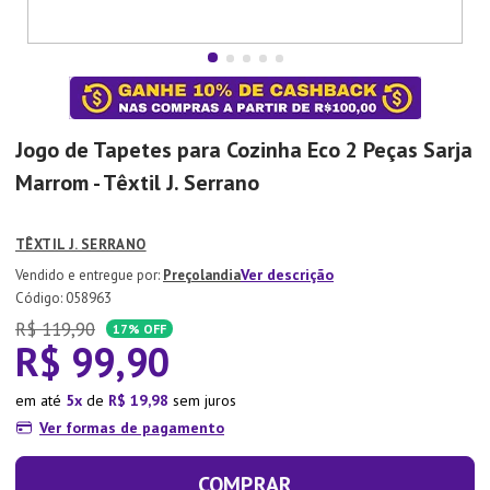
7
º
Xicara
8
º
Tapete
9
º
Aparelho Jantar
10
º
Lixeira
Jogo de Tapetes para Cozinha Eco 2 Peças Sarja
Marrom - Têxtil J. Serrano
TÊXTIL J. SERRANO
Ver descrição
Preçolandia
:
058963
R$
119
,
90
17%
OFF
R$
99
,
90
em até
5
de
R$
19
,
98
sem juros
Ver formas de pagamento
COMPRAR