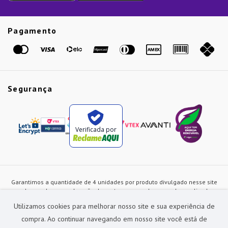
Guias
Etiqueta Amarela
Pagamento
Marcas
Segurança
Verificada por
Garantimos a quantidade de 4 unidades por produto divulgado nesse site
ou de acordo com a duração dos estoques, sendo as vendas realizadas
apenas no varejo. Os preços e as condições de pagamento poderão ser
Utilizamos cookies para melhorar nosso site e sua experiência de
alterados a qualquer instante sem prévia comunicação e são exclusivos
para a loja virtual, não restando nenhuma obrigação de prática similar nas
compra. Ao continuar navegando em nosso site você está de
lojas físicas da rede Preçolandia. Todas as imagens dos produtos são