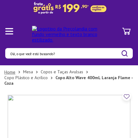
Olá, o que você está buscando?
Termos mais buscados
Mesa
Copos e Taças Avulsas
Copo Plástico e Acrílico
Copo Alto Wave 400mL Laranja Flame -
1
º
Pratos
Coza
2
º
Panelas
3
º
Organizadores
4
º
Bambu
5
º
Prato
6
º
Tapete