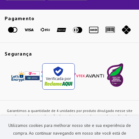
Guias
Etiqueta Amarela
Pagamento
Marcas
Segurança
Verificada por
Garantimos a quantidade de 4 unidades por produto divulgado nesse site
ou de acordo com a duração dos estoques, sendo as vendas realizadas
apenas no varejo. Os preços e as condições de pagamento poderão ser
Utilizamos cookies para melhorar nosso site e sua experiência de
alterados a qualquer instante sem prévia comunicação e são exclusivos
para a loja virtual, não restando nenhuma obrigação de prática similar nas
compra. Ao continuar navegando em nosso site você está de
lojas físicas da rede Preçolandia. Todas as imagens dos produtos são