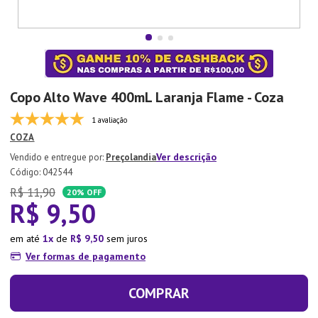
7
º
Copo
8
º
Aparelho Jantar
9
º
Lixeira
10
º
Panela Pressão
Copo Alto Wave 400mL Laranja Flame - Coza
1 avaliação
COZA
Ver descrição
Preçolandia
:
042544
R$
11
,
90
20%
OFF
R$
9
,
50
em até
1
de
R$
9
,
50
sem juros
Ver formas de pagamento
COMPRAR