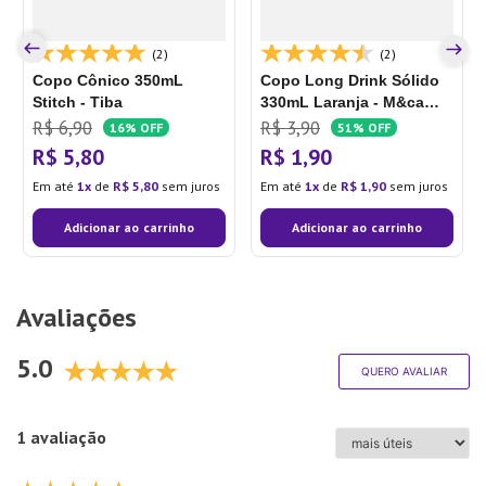
(2)
(2)
Copo Cônico 350mL
Copo Long Drink Sólido
Stitch - Tiba
330mL Laranja - M&ca
Plásticos
R$
6
,
90
R$
3
,
90
16%
OFF
51%
OFF
R$
5
,
80
R$
1
,
90
Em até
1
de
R$
5
,
80
sem juros
Em até
1
de
R$
1
,
90
sem juros
Adicionar ao carrinho
Adicionar ao carrinho
Avaliações
5.0
QUERO AVALIAR
1 avaliação