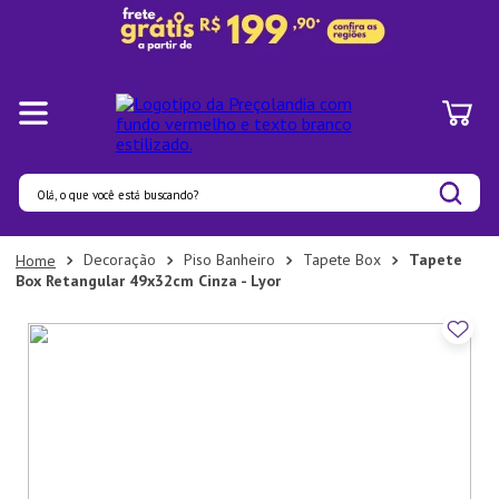
Olá, o que você está buscando?
Termos mais buscados
Decoração
Piso Banheiro
Tapete Box
Tapete
Box Retangular 49x32cm Cinza - Lyor
1
º
Panelas
2
º
Pratos
3
º
Organizadores
4
º
Bambu
5
º
Prato
6
º
Copo