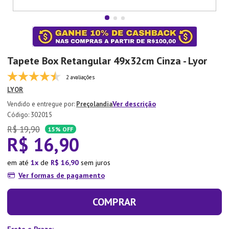
7
º
Aparelho Jantar
8
º
Xicara
9
º
Tapete
Tapete Box Retangular 49x32cm Cinza - Lyor
10
º
Lixeira
2 avaliações
LYOR
Ver descrição
Preçolandia
:
302015
R$
19
,
90
15%
OFF
R$
16
,
90
em até
1
de
R$
16
,
90
sem juros
Ver formas de pagamento
COMPRAR