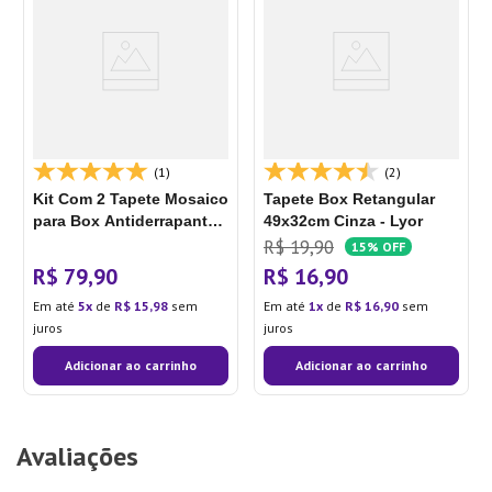
(1)
(2)
Kit Com 2 Tapete Mosaico
Tapete Box Retangular
para Box Antiderrapante
49x32cm Cinza - Lyor
51x35cm Transparente -
R$
19
,
90
15%
OFF
Arthi
R$
79
,
90
R$
16
,
90
Em até
5
de
R$
15
,
98
sem
Em até
1
de
R$
16
,
90
sem
juros
juros
Adicionar ao carrinho
Adicionar ao carrinho
Avaliações