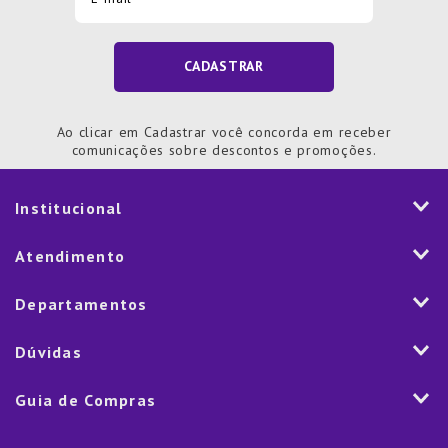
CADASTRAR
Ao clicar em Cadastrar você concorda em receber
comunicações sobre descontos e promoções.
Institucional
História
Atendimento
Visão e Valores
2ª via de Notal Fiscal
Departamentos
Nossas Lojas
Aplicativo
Vendas Corporativas
Mesa
Dúvidas
Fale Conosco
Trabalhe Conosco
Cozinha
Política de Entrega
Como Comprar
Marketplace
Guia de Compras
Eletroportáteis
Trocas e Devoluções
Dúvidas Frequentes
Blog
Decoração
Lista de Presentes
Rastreamento de pedido