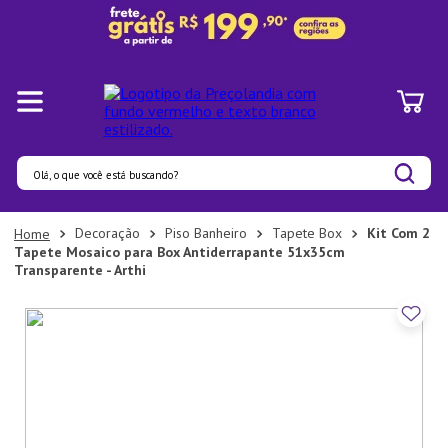
Olá, o que você está buscando?
Termos mais buscados
Decoração
Piso Banheiro
Tapete Box
Kit Com 2
Tapete Mosaico para Box Antiderrapante 51x35cm
1
º
Pratos
Transparente - Arthi
2
º
Panelas
3
º
Organizadores
4
º
Bambu
5
º
Prato
6
º
Copo