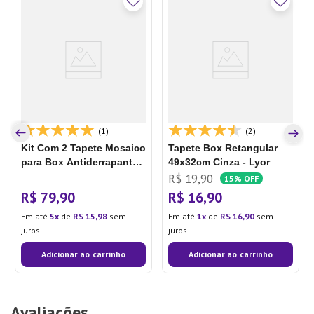
(1)
(2)
Kit Com 2 Tapete Mosaico
Tapete Box Retangular
para Box Antiderrapante
49x32cm Cinza - Lyor
51x35cm Transparente -
R$
19
,
90
15%
OFF
Arthi
R$
79
,
90
R$
16
,
90
Em até
5
de
R$
15
,
98
sem
Em até
1
de
R$
16
,
90
sem
juros
juros
Adicionar ao carrinho
Adicionar ao carrinho
Avaliações