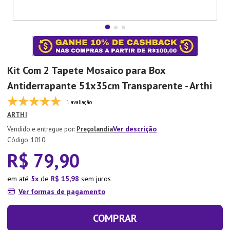
7
º
Xicara
8
º
Tapete
9
º
Aparelho Jantar
10
º
Lixeira
Kit Com 2 Tapete Mosaico para Box
Antiderrapante 51x35cm Transparente - Arthi
1 avaliação
ARTHI
Ver descrição
Preçolandia
:
1010
R$
79
,
90
em até
5
de
R$
15
,
98
sem juros
Ver formas de pagamento
COMPRAR