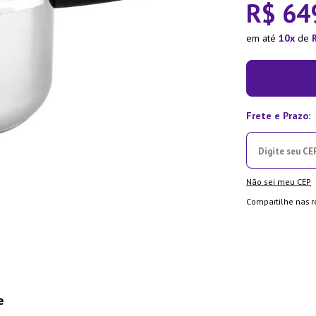
R$
64
ra
em até
10
de
Não sei meu CEP
Compartilhe nas r
e