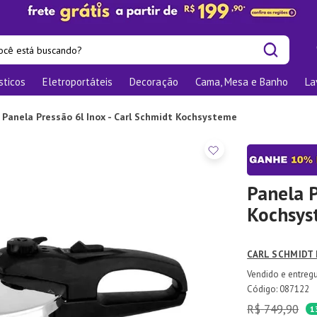
cê está buscando?
sticos
Eletroportáteis
Decoração
Cama, Mesa e Banho
La
is buscados
os
Panela Pressão 6l Inox - Carl Schmidt Kochsysteme
las
nizadores
bu
Panela P
Kochsys
o
CARL SCHMIDT
ra
te
:
087122
R$
749
,
90
elho Jantar
1