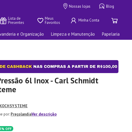
Nossas lojas
Blog
Lista de 
Meus 
Presentes
Favoritos
vanderia e Organização
Limpeza e Manutenção
Papelaria
ressão 6l Inox - Carl Schmidt
teme
 KOCHSYSTEME
Ver descrição
Preçolandia
3%
OFF