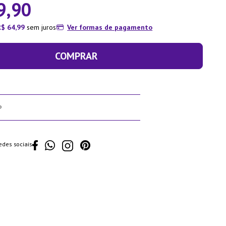
9
,
90
R$
64
,
99
sem juros
Ver formas de pagamento
COMPRAR
edes sociais