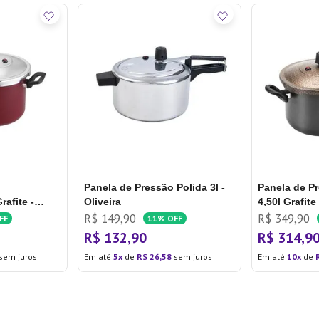
Panela de Pressão Polida 3l -
Panela de P
rafite -
Oliveira
4,50l Grafite
R$
149
,
90
R$
349
,
90
FF
11%
OFF
R$
132
,
90
R$
314
,
9
sem juros
Em até
5
de
R$
26
,
58
sem juros
Em até
10
de