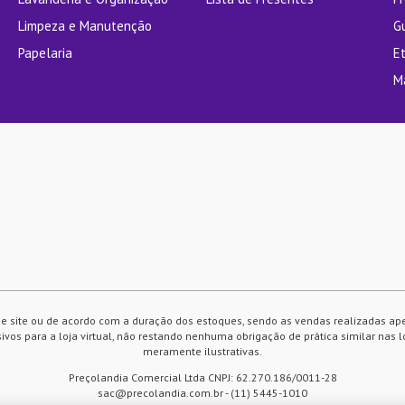
Limpeza e Manutenção
G
Papelaria
E
M
e site ou de acordo com a duração dos estoques, sendo as vendas realizadas ap
vos para a loja virtual, não restando nenhuma obrigação de prática similar nas l
meramente ilustrativas.
Preçolandia Comercial Ltda CNPJ: 62.270.186/0011-28
sac@precolandia.com.br - (11) 5445-1010