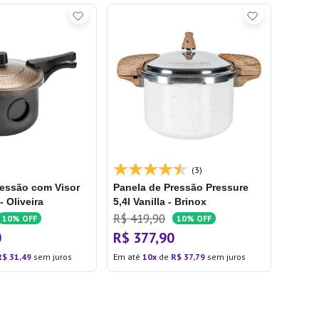
(3)
ressão com Visor
Panela de Pressão Pressure
 - Oliveira
5,4l Vanilla - Brinox
R$
419
,
90
10%
OFF
10%
OFF
0
R$
377
,
90
R$
31
,
49
sem juros
Em até
10
de
R$
37
,
79
sem juros