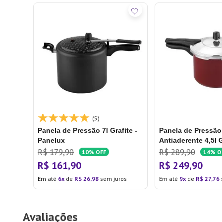
(5)
Panela de Pressão 7l Grafite -
Panela de Pressão
Panelux
Antiaderente 4,5l G
Oliveira
R$
179
,
90
R$
289
,
90
10%
OFF
14%
O
R$
161
,
90
R$
249
,
90
Em até
6
de
R$
26
,
98
sem juros
Em até
9
de
R$
27
,
76
Avaliações