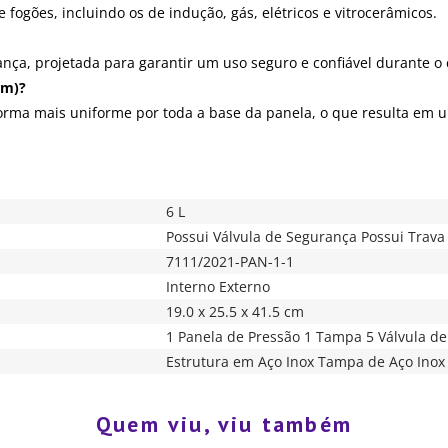
 fogões, incluindo os de indução, gás, elétricos e vitrocerâmicos.
ça, projetada para garantir um uso seguro e confiável durante o
em)?
forma mais uniforme por toda a base da panela, o que resulta em u
6 L
Possui Válvula de Segurança Possui Trav
7111/2021-PAN-1-1
Interno Externo
19.0 x 25.5 x 41.5 cm
1 Panela de Pressão 1 Tampa 5 Válvula d
Estrutura em Aço Inox Tampa de Aço Inox
Quem viu, viu também