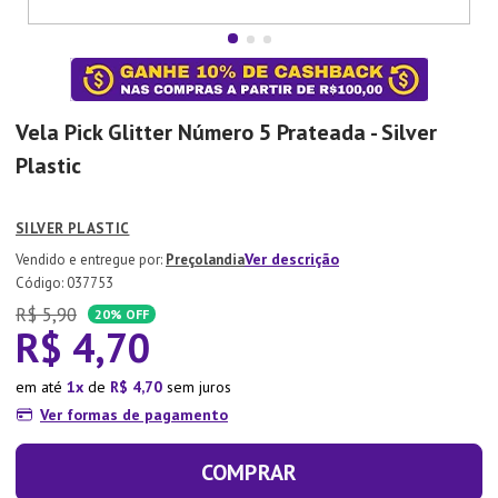
7
º
Aparelho Jantar
8
º
Xicara
9
º
Lixeira
Vela Pick Glitter Número 5 Prateada - Silver
10
º
Organizador
Plastic
SILVER PLASTIC
Ver descrição
Preçolandia
:
037753
R$
5
,
90
20%
OFF
R$
4
,
70
em até
1
de
R$
4
,
70
sem juros
Ver formas de pagamento
COMPRAR