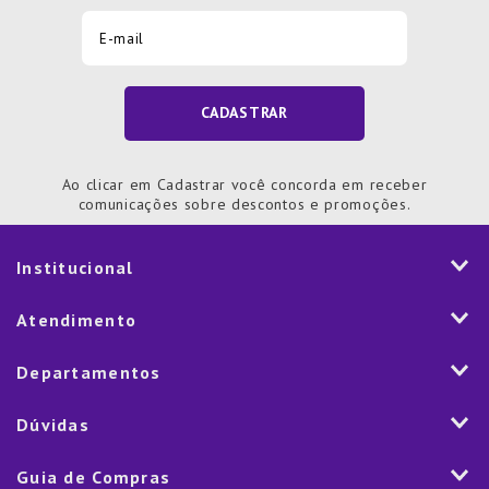
CADASTRAR
Ao clicar em Cadastrar você concorda em receber
comunicações sobre descontos e promoções.
Institucional
História
Atendimento
Visão e Valores
2ª via de Notal Fiscal
Departamentos
Nossas Lojas
Aplicativo
Vendas Corporativas
Mesa
Dúvidas
Fale Conosco
Trabalhe Conosco
Cozinha
Política de Entrega
Como Comprar
Marketplace
Guia de Compras
Eletroportáteis