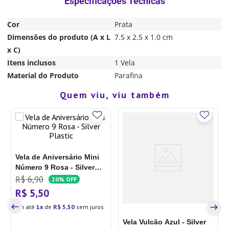
Cor
Prata
Dimensões do produto (A x L
7.5 x 2.5 x 1.0 cm
x C)
Itens inclusos
1 Vela
Material do Produto
Parafina
Quem viu, viu também
Vela de Aniversário Mini
Número 9 Rosa - Silver
Plastic
R$
6
,
90
20%
OFF
R$
5
,
50
Em até
1
de
R$
5
,
50
sem juros
Vela Vulcão Azul - Silver