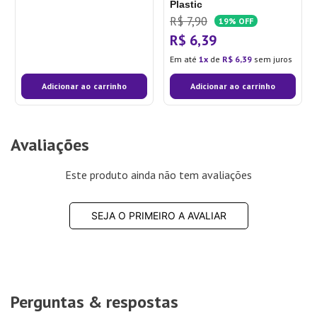
Plastic
R$
7
,
90
19%
OFF
R$
6
,
39
Em até
1
de
R$
6
,
39
sem juros
Adicionar ao carrinho
Adicionar ao carrinho
Avaliações
Este produto ainda não tem avaliações
SEJA O PRIMEIRO A AVALIAR
Perguntas & respostas