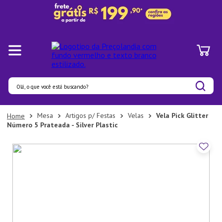
Olá, o que você está buscando?
Termos mais buscados
Mesa
Artigos p/ Festas
Velas
Vela Pick Glitter
Número 5 Prateada - Silver Plastic
1
º
Panelas
2
º
Pratos
3
º
Organizadores
4
º
Bambu
5
º
Copo
6
º
Prato