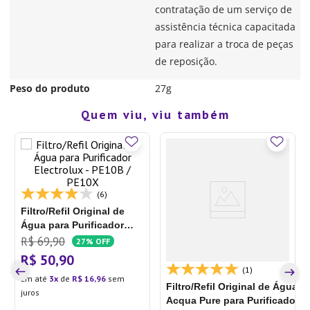
contratação de um serviço de
assistência técnica capacitada
para realizar a troca de peças
de reposição.
Peso do produto
27g
Quem viu, viu também
(6)
Filtro/Refil Original de
Água para Purificador
Electrolux - PE10B /
R$
69
,
90
27%
OFF
PE10X
R$
50
,
90
(1)
Em até
3
de
R$
16
,
96
sem
Filtro/Refil Original de Água
juros
Acqua Pure para Purificador