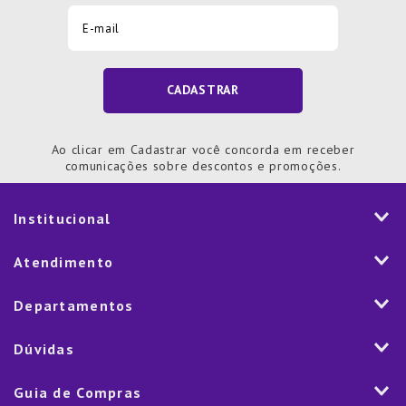
CADASTRAR
Ao clicar em Cadastrar você concorda em receber
comunicações sobre descontos e promoções.
Institucional
História
Atendimento
Visão e Valores
2ª via de Notal Fiscal
Departamentos
Nossas Lojas
Aplicativo
Vendas Corporativas
Mesa
Dúvidas
Fale Conosco
Trabalhe Conosco
Cozinha
Política de Entrega
Como Comprar
Marketplace
Guia de Compras
Eletroportáteis
Trocas e Devoluções