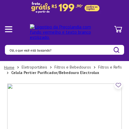
Olá, o que você está buscando?
Termos mais buscados
Eletroportáteis
Filtros e Bebedouros
Filtros e Refis
Celula Pertier Purificador/Bebedouro Electrolux
1
º
Pratos
2
º
Panelas
3
º
Organizadores
4
º
Bambu
5
º
Prato
6
º
Copo