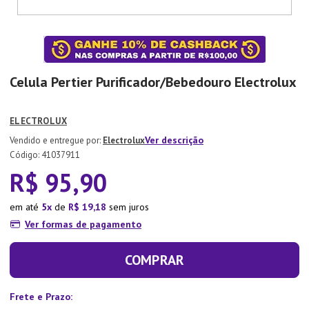
7
º
Xicara
8
º
Tapete
9
º
Aparelho Jantar
Celula Pertier Purificador/Bebedouro Electrolux
10
º
Lixeira
ELECTROLUX
Ver descrição
Electrolux
:
41037911
R$
95
,
90
em até
5
de
R$
19
,
18
sem juros
Ver formas de pagamento
COMPRAR