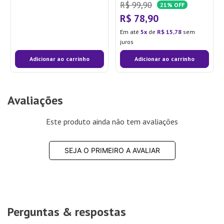
Electrolux
R$
99
,
90
21%
OFF
PE12A/PE12B/PE12G/PE12V/P
R$
78
,
90
FILTRO ÁGUA PE12 / PC02
Em até
5
de
R$
15
,
78
sem
juros
Adicionar ao carrinho
Adicionar ao carrinho
Avaliações
Este produto ainda não tem avaliações
SEJA O PRIMEIRO A AVALIAR
Perguntas & respostas