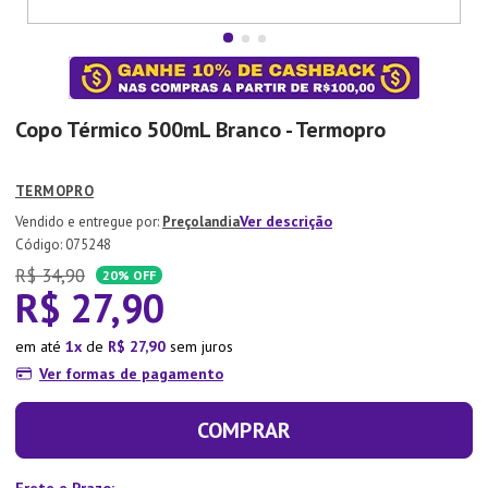
7
º
Copo
8
º
Aparelho Jantar
9
º
Lixeira
Copo Térmico 500mL Branco - Termopro
10
º
Panela Pressão
TERMOPRO
Ver descrição
Preçolandia
:
075248
R$
34
,
90
20%
OFF
R$
27
,
90
em até
1
de
R$
27
,
90
sem juros
Ver formas de pagamento
COMPRAR