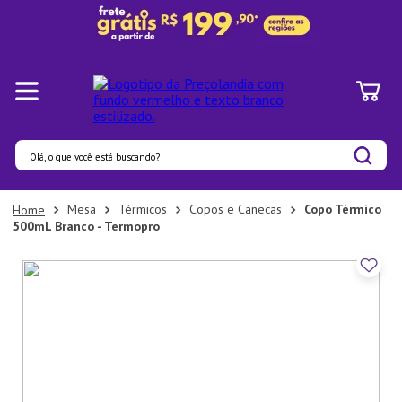
Olá, o que você está buscando?
Termos mais buscados
Mesa
Térmicos
Copos e Canecas
Copo Térmico
500mL Branco - Termopro
1
º
Pratos
2
º
Panelas
3
º
Organizadores
4
º
Bambu
5
º
Prato
6
º
Tapete