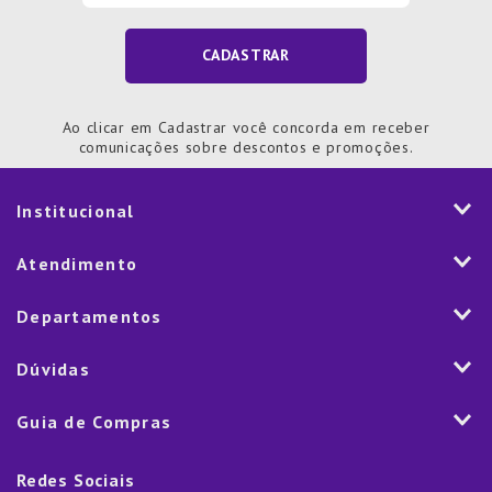
CADASTRAR
Ao clicar em Cadastrar você concorda em receber
comunicações sobre descontos e promoções.
Institucional
História
Atendimento
Visão e Valores
2ª via de Notal Fiscal
Departamentos
Nossas Lojas
Aplicativo
Vendas Corporativas
Mesa
Dúvidas
Fale Conosco
Trabalhe Conosco
Cozinha
Política de Entrega
Como Comprar
Marketplace
Guia de Compras
Eletroportáteis
Trocas e Devoluções
Dúvidas Frequentes
Blog
Decoração
Lista de Presentes
Rastreamento de pedido
Política de Cookies
Redes Sociais
Cama, mesa e banho