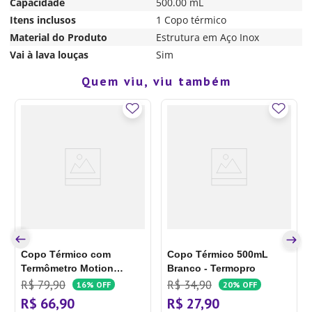
Capacidade
500.00 mL
Itens inclusos
1 Copo térmico
Material do Produto
Estrutura em Aço Inox
Vai à lava louças
Sim
Quem viu, viu também
Copo Térmico com
Copo Térmico 500mL
Termômetro Motion
Branco - Termopro
500mL Inox - Lyor
R$
79
,
90
R$
34
,
90
16%
OFF
20%
OFF
R$
66
,
90
R$
27
,
90