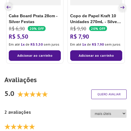
Cake Board Prata 28cm -
Copo de Papel Kraft 10
Silver Festas
Unidades 270mL - Silver
Festas
R$
6
,
90
R$
9
,
90
20%
OFF
20%
OFF
R$
5
,
50
R$
7
,
90
Em até
1
de
R$
5
,
50
sem juros
Em até
1
de
R$
7
,
90
sem juros
Adicionar ao carrinho
Adicionar ao carrinho
Avaliações
5.0
QUERO AVALIAR
2 avaliações