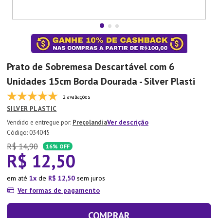
7
º
Tapete
8
º
Aparelho Jantar
9
º
Xicara
10
º
Lixeira
Prato de Sobremesa Descartável com 6
Unidades 15cm Borda Dourada - Silver Plasti
2 avaliações
SILVER PLASTIC
Ver descrição
Preçolandia
:
034045
R$
14
,
90
16%
OFF
R$
12
,
50
em até
1
de
R$
12
,
50
sem juros
Ver formas de pagamento
COMPRAR