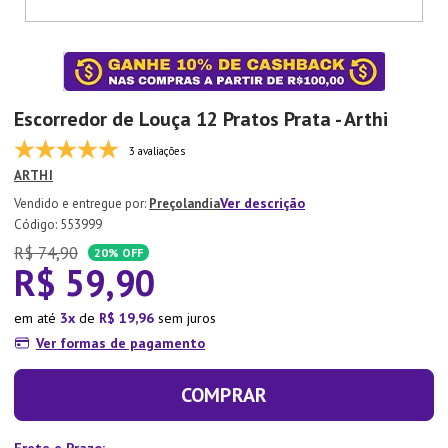
7
º
Xicara
8
º
Tapete
9
º
Aparelho Jantar
Escorredor de Louça 12 Pratos Prata - Arthi
10
º
Lixeira
3 avaliações
ARTHI
Ver descrição
Preçolandia
:
553999
R$
74
,
90
20%
OFF
R$
59
,
90
em até
3
de
R$
19
,
96
sem juros
Ver formas de pagamento
COMPRAR