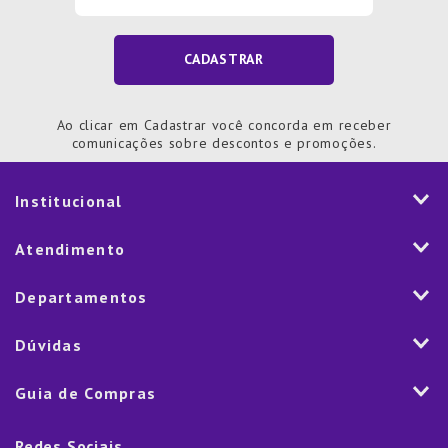
CADASTRAR
Ao clicar em Cadastrar você concorda em receber
comunicações sobre descontos e promoções.
Institucional
História
Atendimento
Visão e Valores
2ª via de Notal Fiscal
Departamentos
Nossas Lojas
Aplicativo
Vendas Corporativas
Mesa
Dúvidas
Fale Conosco
Trabalhe Conosco
Cozinha
Política de Entrega
Como Comprar
Marketplace
Guia de Compras
Eletroportáteis
Trocas e Devoluções
Dúvidas Frequentes
Blog
Decoração
Lista de Presentes
Rastreamento de pedido
Política de Cookies
Redes Sociais