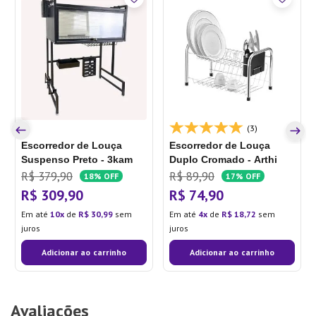
(3)
Escorredor de Louça
Escorredor de Louça
Suspenso Preto - 3kam
Duplo Cromado - Arthi
R$
379
,
90
R$
89
,
90
18%
OFF
17%
OFF
R$
309
,
90
R$
74
,
90
Em até
10
de
R$
30
,
99
sem
Em até
4
de
R$
18
,
72
sem
juros
juros
Adicionar ao carrinho
Adicionar ao carrinho
Avaliações