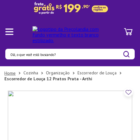
Olá, o que você está buscando?
Termos mais buscados
Cozinha
Organização
Escorredor de Louça
Escorredor de Louça 12 Pratos Prata - Arthi
1
º
Pratos
2
º
Panelas
3
º
Organizadores
4
º
Bambu
5
º
Prato
6
º
Copo