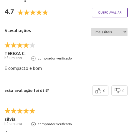
4.7
QUERO AVALIAR
3 avaliações
TEREZA C.
há um ano
comprador verificado
É compacto e bom
esta avaliação foi útil?
0
0
silvia
há um ano
comprador verificado