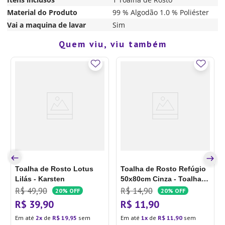
Material do Produto
99 % Algodão 1.0 % Poliéster
Vai a maquina de lavar
Sim
Quem viu, viu também
Toalha de Rosto Lotus
Toalha de Rosto Refúgio
Lilás - Karsten
50x80cm Cinza - Toalhas
Groh
R$
49
,
90
R$
14
,
90
20%
OFF
20%
OFF
R$
39
,
90
R$
11
,
90
Em até
2
de
R$
19
,
95
sem
Em até
1
de
R$
11
,
90
sem