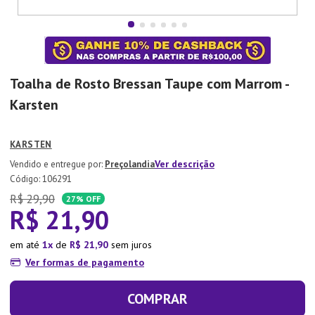
7
º
Aparelho Jantar
8
º
Xicara
9
º
Lixeira
Toalha de Rosto Bressan Taupe com Marrom -
10
º
Organizador
Karsten
KARSTEN
Ver descrição
Preçolandia
:
106291
R$
29
,
90
27%
OFF
R$
21
,
90
em até
1
de
R$
21
,
90
sem juros
Ver formas de pagamento
COMPRAR