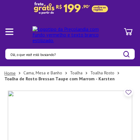
Olá, o que você está buscando?
Termos mais buscados
Cama, Mesa e Banho
Toalha
Toalha Rosto
Toalha de Rosto Bressan Taupe com Marrom - Karsten
1
º
Panelas
2
º
Pratos
3
º
Organizadores
4
º
Bambu
5
º
Copo
6
º
Prato