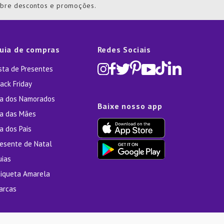
obre descontos e promoções.
uia de compras
Redes Sociais
ista de Presentes
ack Friday
ia dos Namorados
Baixe nosso app
ia das Mães
a dos Pais
resente de Natal
uias
tiqueta Amarela
arcas