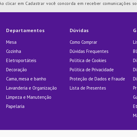
Ao clicar em Cadastrar você concorda em receber comunicações s
ra
Departamentos
Dúvidas
G
Mesa
Como Comprar
L
Cozinha
Dúvidas Frequentes
Bl
Eletroportáteis
Política de Cookies
D
Decoração
Política de Privacidade
D
Cama, mesa e banho
Proteção de Dados e Fraude
Di
Lavanderia e Organização
Lista de Presentes
P
Limpeza e Manutenção
G
Papelaria
E
M