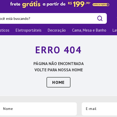
cê está buscando?
sticos
Eletroportáteis
Decoração
Cama, Mesa e Banho
La
is buscados
las
ERRO 404
os
nizadores
PÁGINA NÃO ENCONTRADA
bu
VOLTE PARA NOSSA HOME
o
HOME
te
elho Jantar
ra