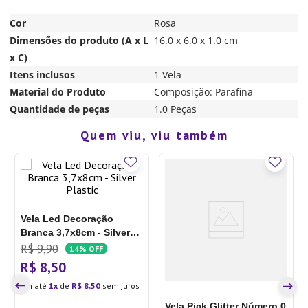
Cor
Rosa
Dimensões do produto (A x L
16.0 x 6.0 x 1.0 cm
x C)
Itens inclusos
1 Vela
Material do Produto
Composição: Parafina
Quantidade de peças
1.0 Peças
Quem viu, viu também
Vela Led Decoração
Branca 3,7x8cm - Silver
Plastic
R$
9
,
90
14%
OFF
R$
8
,
50
Em até
1
de
R$
8
,
50
sem juros
Vela Pick Glitter Número 0