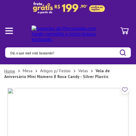
Olá, o que você está buscando?
Termos mais buscados
Mesa
Artigos p/ Festas
Velas
Vela de
Aniversário Mini Número 8 Rosa Candy - Silver Plastic
1
º
Pratos
2
º
Panelas
3
º
Organizadores
4
º
Bambu
5
º
Prato
6
º
Tapete