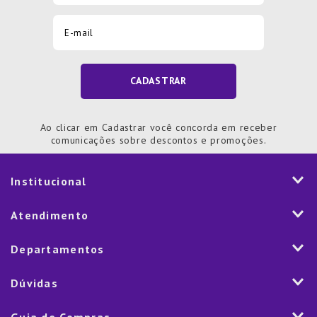
CADASTRAR
Ao clicar em Cadastrar você concorda em receber
comunicações sobre descontos e promoções.
Institucional
História
Atendimento
Visão e Valores
2ª via de Notal Fiscal
Departamentos
Nossas Lojas
Aplicativo
Vendas Corporativas
Mesa
Dúvidas
Fale Conosco
Trabalhe Conosco
Cozinha
Política de Entrega
Como Comprar
Marketplace