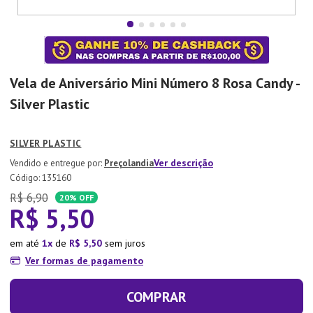
7
º
Copo
8
º
Aparelho Jantar
9
º
Lixeira
Vela de Aniversário Mini Número 8 Rosa Candy -
10
º
Panela Pressão
Silver Plastic
SILVER PLASTIC
Ver descrição
Preçolandia
:
135160
R$
6
,
90
20%
OFF
R$
5
,
50
em até
1
de
R$
5
,
50
sem juros
Ver formas de pagamento
COMPRAR