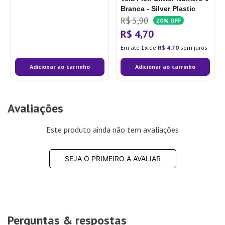
Branca - Silver Plastic
R$
5
,
90
20%
OFF
R$
4
,
70
Em até
1
de
R$
4
,
70
sem juros
Adicionar ao carrinho
Adicionar ao carrinho
Avaliações
Este produto ainda não tem avaliações
SEJA O PRIMEIRO A AVALIAR
Perguntas & respostas