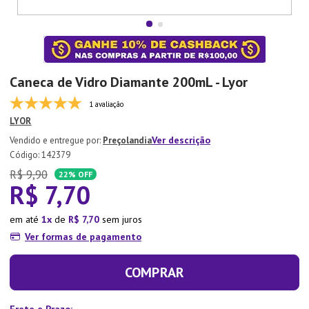
7
º
Aparelho Jantar
8
º
Xicara
9
º
Lixeira
Caneca de Vidro Diamante 200mL - Lyor
10
º
Organizador
1 avaliação
LYOR
Ver descrição
Preçolandia
:
142379
R$
9
,
90
22%
OFF
R$
7
,
70
em até
1
de
R$
7
,
70
sem juros
Ver formas de pagamento
COMPRAR