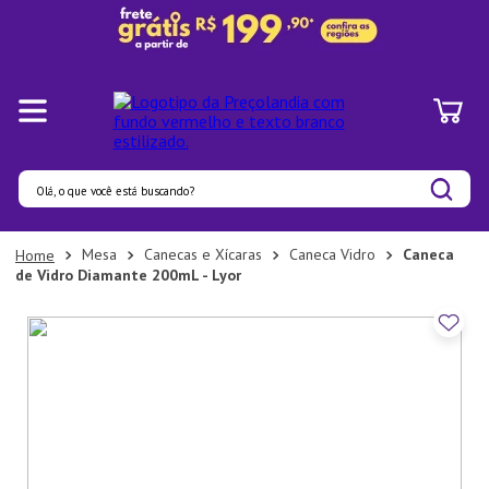
Olá, o que você está buscando?
Termos mais buscados
Mesa
Canecas e Xícaras
Caneca Vidro
Caneca
de Vidro Diamante 200mL - Lyor
1
º
Panelas
2
º
Pratos
3
º
Organizadores
4
º
Bambu
5
º
Copo
6
º
Prato