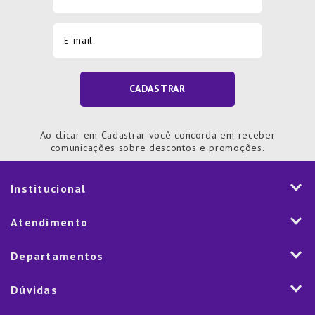
CADASTRAR
Ao clicar em Cadastrar você concorda em receber
comunicações sobre descontos e promoções.
Institucional
História
Atendimento
Visão e Valores
2ª via de Notal Fiscal
Departamentos
Nossas Lojas
Aplicativo
Vendas Corporativas
Mesa
Dúvidas
Fale Conosco
Trabalhe Conosco
Cozinha
Política de Entrega