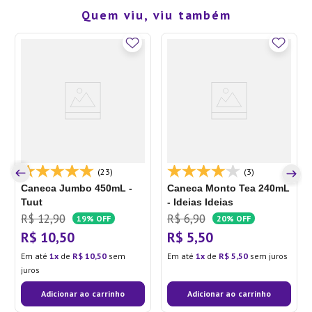
Quem viu, viu também
(23)
(3)
Caneca Jumbo 450mL -
Caneca Monto Tea 240mL
Tuut
- Ideias Ideias
R$
12
,
90
R$
6
,
90
19%
OFF
20%
OFF
R$
10
,
50
R$
5
,
50
Em até
1
de
R$
10
,
50
sem
Em até
1
de
R$
5
,
50
sem juros
juros
Adicionar ao carrinho
Adicionar ao carrinho