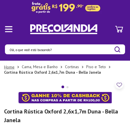
Olá, o que você está buscando?
Termos mais buscados
Cama, Mesa e Banho
Cortinas
Piso e Teto
Cortina Rústica Oxford 2,6x1,7m Duna - Bella Janela
1
º
Panelas
2
º
Pratos
3
º
Organizadores
4
º
Bambu
Cortina Rústica Oxford 2,6x1,7m Duna - Bella
5
º
Prato
Janela
6
º
Copo