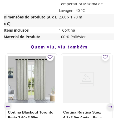
Temperatura Máxima de
Lavagem 40 °C
Dimensões do produto (A x L
2.60 x 1.70 m
x C)
Itens inclusos
1 Cortina
Material do Produto
100 % Poliéster
Quem viu, viu também
Cortina Blackout Toronto
Cortina Rústica Suez
Prata 3,60x2,50m -
4,2x2,5m Areia - Bella