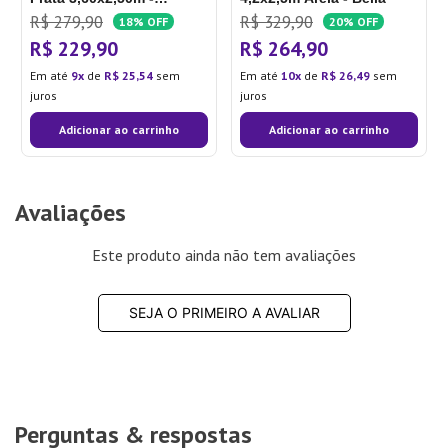
Imagine
R$
279
,
90
R$
329
,
90
18%
OFF
20%
OFF
R$
229
,
90
R$
264
,
90
Em até
9
de
R$
25
,
54
sem
Em até
10
de
R$
26
,
49
sem
juros
juros
Adicionar ao carrinho
Adicionar ao carrinho
Avaliações
Este produto ainda não tem avaliações
SEJA O PRIMEIRO A AVALIAR
Perguntas & respostas