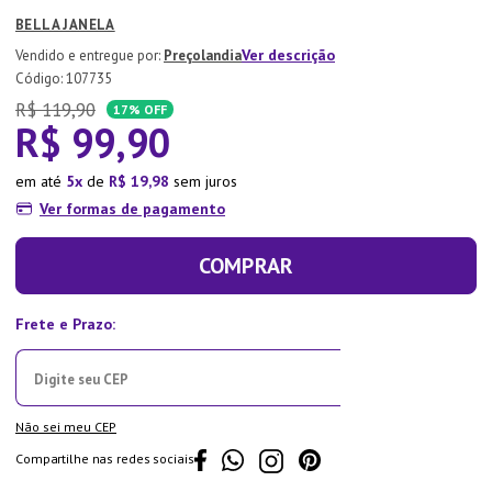
7
º
Tapete
BELLA JANELA
8
º
Aparelho Jantar
Ver descrição
Preçolandia
:
107735
9
º
Xicara
R$
119
,
90
17%
OFF
R$
99
,
90
10
º
Lixeira
em até
5
de
R$
19
,
98
sem juros
Ver formas de pagamento
COMPRAR
Não sei meu CEP
Compartilhe nas redes sociais