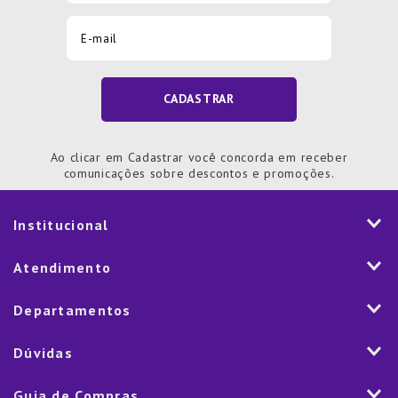
CADASTRAR
Ao clicar em Cadastrar você concorda em receber
comunicações sobre descontos e promoções.
Institucional
História
Atendimento
Visão e Valores
2ª via de Notal Fiscal
Departamentos
Nossas Lojas
Aplicativo
Vendas Corporativas
Mesa
Dúvidas
Fale Conosco
Trabalhe Conosco
Cozinha
Política de Entrega
Como Comprar
Marketplace
Guia de Compras
Eletroportáteis