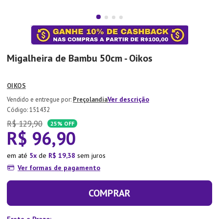
7
º
Aparelho Jantar
8
º
Xicara
9
º
Lixeira
Migalheira de Bambu 50cm - Oikos
10
º
Organizador
OIKOS
Ver descrição
Preçolandia
:
151432
R$
129
,
90
25%
OFF
R$
96
,
90
em até
5
de
R$
19
,
38
sem juros
Ver formas de pagamento
COMPRAR