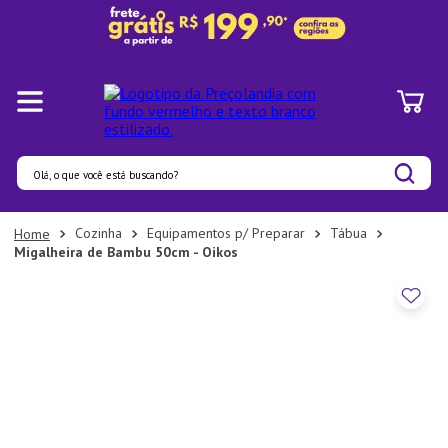
Olá, o que você está buscando?
Termos mais buscados
Cozinha
Equipamentos p/ Preparar
Tábua
Migalheira de Bambu 50cm - Oikos
1
º
Panelas
2
º
Pratos
3
º
Organizadores
4
º
Bambu
5
º
Copo
6
º
Prato