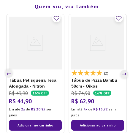
Quem viu, viu também
(2)
Tábua Petisqueira Teca
Tábua de Pizza Bambu
Alongada - Nitron
58cm - Oikos
R$
49
,
90
R$
74
,
90
16%
OFF
16%
OFF
R$
41
,
90
R$
62
,
90
Em até
2
de
R$
20
,
95
sem
Em até
4
de
R$
15
,
72
sem
juros
juros
Adicionar ao carrinho
Adicionar ao carrinho