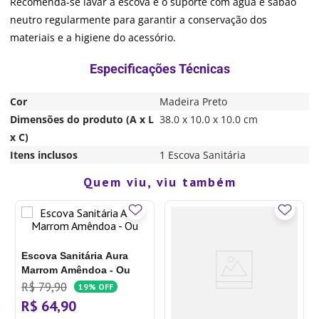
Recomenda-se lavar a escova e o suporte com água e sabão
neutro regularmente para garantir a conservação dos
materiais e a higiene do acessório.
Cor
Madeira Preto
Dimensões do produto (A x L
38.0 x 10.0 x 10.0 cm
x C)
Itens inclusos
1 Escova Sanitária
Quem viu, viu também
Escova Sanitária Aura
Marrom Amêndoa - Ou
R$
79
,
90
19%
OFF
R$
64
,
90