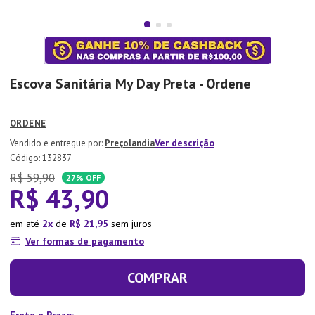
7
º
Xicara
8
º
Tapete
9
º
Aparelho Jantar
Escova Sanitária My Day Preta - Ordene
10
º
Lixeira
ORDENE
Ver descrição
Preçolandia
:
132837
R$
59
,
90
27%
OFF
R$
43
,
90
em até
2
de
R$
21
,
95
sem juros
Ver formas de pagamento
COMPRAR