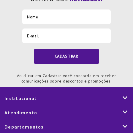
CADASTRAR
Ao clicar em Cadastrar você concorda em receber
comunicações sobre descontos e promoções.
Institucional
História
Atendimento
Visão e Valores
2ª via de Notal Fiscal
Departamentos
Nossas Lojas
Aplicativo