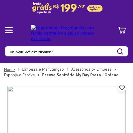
Olá, o que você está buscando?
Termos mais buscados
Limpeza e Manutenção
Acessórios p/ Limpeza
Esponja e Escova
Escova Sanitária My Day Preta - Ordene
1
º
Pratos
2
º
Panelas
3
º
Organizadores
4
º
Bambu
5
º
Prato
6
º
Copo