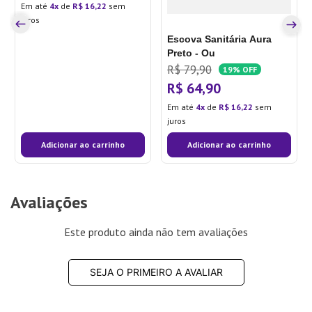
Em até
4
de
R$
16
,
22
sem
juros
Escova Sanitária Aura
Preto - Ou
R$
79
,
90
19%
OFF
R$
64
,
90
Em até
4
de
R$
16
,
22
sem
juros
Adicionar ao carrinho
Adicionar ao carrinho
Avaliações
Este produto ainda não tem avaliações
SEJA O PRIMEIRO A AVALIAR