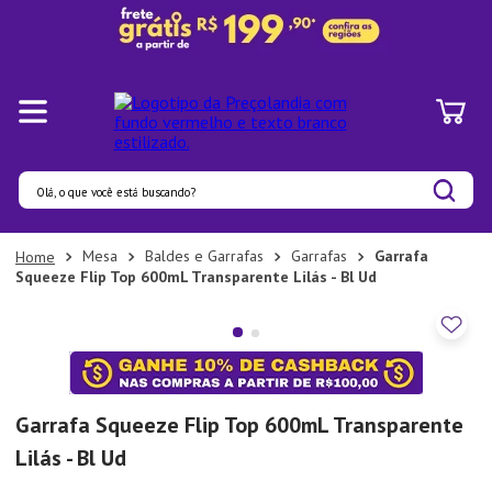
Olá, o que você está buscando?
Termos mais buscados
Mesa
Baldes e Garrafas
Garrafas
Garrafa
Squeeze Flip Top 600mL Transparente Lilás - Bl Ud
1
º
Panelas
2
º
Pratos
3
º
Organizadores
4
º
Bambu
Garrafa Squeeze Flip Top 600mL Transparente
5
º
Copo
Lilás - Bl Ud
6
º
Prato