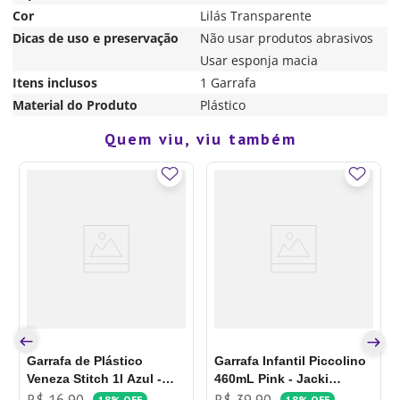
Cor
Lilás Transparente
Dicas de uso e preservação
Não usar produtos abrasivos
Usar esponja macia
Itens inclusos
1 Garrafa
Material do Produto
Plástico
Quem viu, viu também
Garrafa de Plástico
Garrafa Infantil Piccolino
Veneza Stitch 1l Azul -
460mL Pink - Jacki
Tiba
Design
R$
16
,
90
R$
39
,
90
18%
OFF
18%
OFF