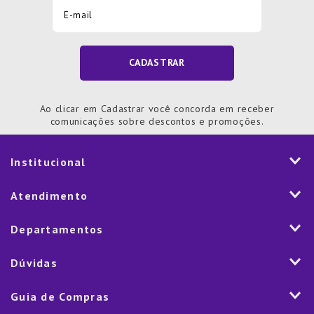
CADASTRAR
Ao clicar em Cadastrar você concorda em receber
comunicações sobre descontos e promoções.
Institucional
História
Atendimento
Visão e Valores
2ª via de Notal Fiscal
Departamentos
Nossas Lojas
Aplicativo
Vendas Corporativas
Mesa
Dúvidas
Fale Conosco
Trabalhe Conosco
Cozinha
Política de Entrega
Como Comprar
Marketplace
Guia de Compras
Eletroportáteis
Trocas e Devoluções
Dúvidas Frequentes