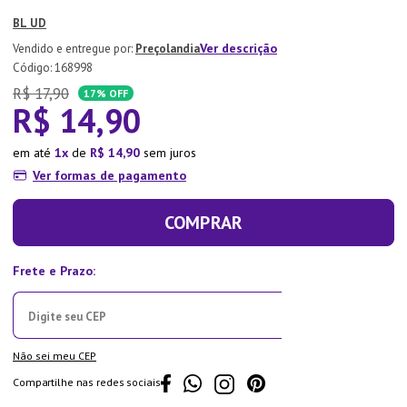
7
º
Aparelho Jantar
BL UD
8
º
Xicara
Ver descrição
Preçolandia
:
168998
9
º
Lixeira
R$
17
,
90
17%
OFF
R$
14
,
90
10
º
Organizador
em até
1
de
R$
14
,
90
sem juros
Ver formas de pagamento
COMPRAR
Não sei meu CEP
Compartilhe nas redes sociais