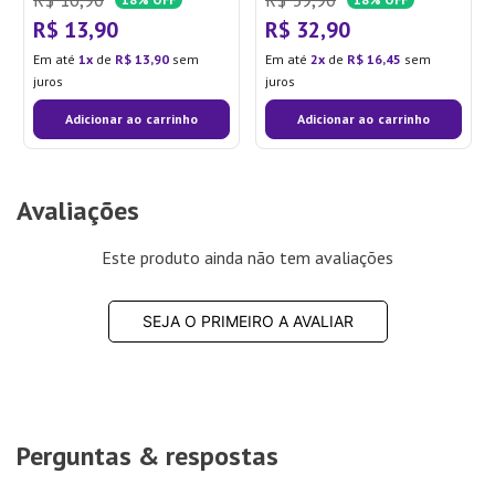
R$
13
,
90
R$
32
,
90
Em até
1
de
R$
13
,
90
sem
Em até
2
de
R$
16
,
45
sem
juros
juros
Adicionar ao carrinho
Adicionar ao carrinho
Avaliações
Este produto ainda não tem avaliações
SEJA O PRIMEIRO A AVALIAR
Perguntas & respostas