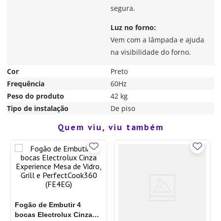
segura.
Luz no forno:
Vem com a lâmpada e ajuda
na visibilidade do forno.
Cor
Preto
Frequência
60Hz
Peso do produto
42 kg
Tipo de instalação
De piso
R$
2
.
899
,
00
23%
OFF
Quem viu, viu também
R$
2
.
219
,
00
COMPRAR
em até
10
de
R$
221
,
90
sem juros
Fogão de Embutir 4
bocas Electrolux Cinza