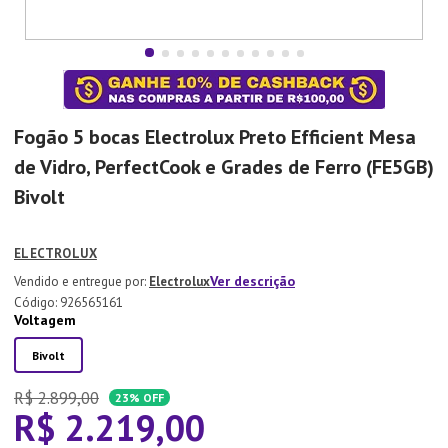
7
º
Aparelho Jantar
8
º
Xicara
9
º
Tapete
10
º
Lixeira
Fogão 5 bocas Electrolux Preto Efficient Mesa
de Vidro, PerfectCook e Grades de Ferro (FE5GB)
Bivolt
ELECTROLUX
Ver descrição
Electrolux
:
926565161
Voltagem
Bivolt
R$
2
.
899
,
00
23%
OFF
R$
2
.
219
,
00