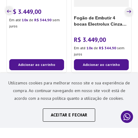
Experience Mesa de
Vidro, Grill e
R$
3
.
449
,
00
PerfectCook360 (FE4EG)
Fogão de Embutir 4
Em até
10
de
R$
344
,
90
sem
220V
bocas Electrolux Cinza
juros
Experience Mesa de
Vidro, Grill e
R$
3
.
449
,
00
PerfectCook360 (FE4EG)
Em até
10
de
R$
344
,
90
sem
127V
juros
Adicionar ao carrinho
Adicionar ao carrinho
Utilizamos cookies para melhorar nosso site e sua experiência de
Avaliações
compra. Ao continuar navegando em nosso site você está de
acordo com a nossa política quanto a utilização de cookies.
Este produto ainda não tem avaliações
ACEITAR E FECHAR
SEJA O PRIMEIRO A AVALIAR