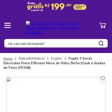
Olá, o que você está buscando?
Termos mais buscados
Eletrodomésticos
Fogões
Fogão 5 bocas
Electrolux Preto Efficient Mesa de Vidro, PerfectCook e Grades
1
º
Panelas
de Ferro (FE5GB)
2
º
Pratos
3
º
Organizadores
4
º
Bambu
5
º
Prato
6
º
Copo