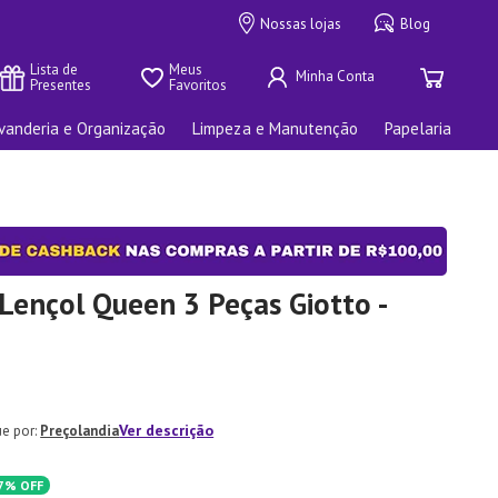
Nossas lojas
Blog
Lista de 
Meus 
Presentes
Favoritos
vanderia e Organização
Limpeza e Manutenção
Papelaria
Lençol Queen 3 Peças Giotto -
Ver descrição
Preçolandia
7%
OFF