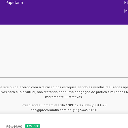
Papelaria
E
M
e site ou de acordo com a duração dos estoques, sendo as vendas realizadas ap
vos para a loja virtual, não restando nenhuma obrigação de prática similar nas l
meramente ilustrativas.
Preçolandia Comercial Ltda CNPJ: 62.270.186/0011-28
sac@precolandia.com.br - (11) 5445-1010
R$
149
,
90
17%
OFF
 compra. Ao continuar navegando