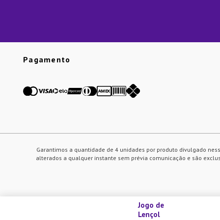
Pagamento
Garantimos a quantidade de 4 unidades por produto divulgado ness
alterados a qualquer instante sem prévia comunicação e são exclusi
Jogo de
Lençol
Utilizamos cookies para melhorar nosso site e sua experiência de