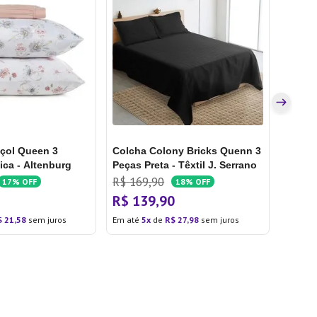
Colch
3 Peça
Serra
R$
19
R$
1
Em até
çol Queen 3
Colcha Colony Bricks Quenn 3
ica - Altenburg
Peças Preta - Têxtil J. Serrano
R$
169
,
90
17%
OFF
18%
OFF
0
R$
139
,
90
$
21
,
58
sem juros
Em até
5
de
R$
27
,
98
sem juros