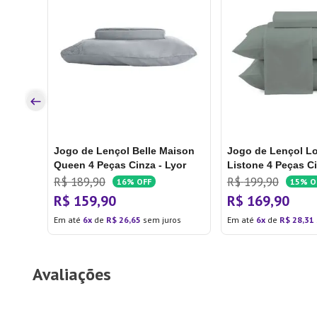
 Quenn
l J.
os
Jogo de Lençol Belle Maison
Jogo de Lençol L
Queen 4 Peças Cinza - Lyor
Listone 4 Peças Ci
Camesa
R$
189
,
90
R$
199
,
90
16%
OFF
15%
O
R$
159
,
90
R$
169
,
90
Em até
6
de
R$
26
,
65
sem juros
Em até
6
de
R$
28
,
31
Avaliações