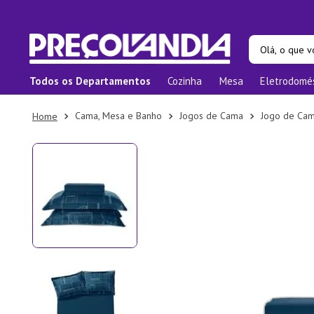
Olá, o que vo
Todos os Departamentos
Cozinha
Mesa
Eletrodomé
Termos ma
1
º
Pane
Cama, Mesa e Banho
Jogos de Cama
Jogo de Ca
2
º
Prat
3
º
Orga
4
º
Bam
5
º
Prat
6
º
Copo
7
º
Tape
8
º
Apar
9
º
Xica