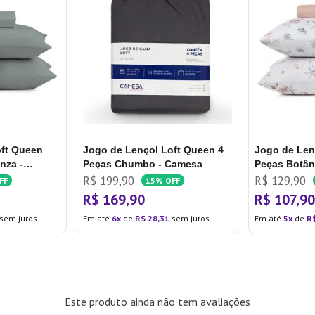
oft Queen
Jogo de Lençol Loft Queen 4
Jogo de Len
nza -
Peças Chumbo - Camesa
Peças Botân
R$
199
,
90
R$
129
,
90
FF
15%
OFF
R$
169
,
90
R$
107
,
9
sem juros
Em até
6
de
R$
28
,
31
sem juros
Em até
5
de
R
Este produto ainda não tem avaliações