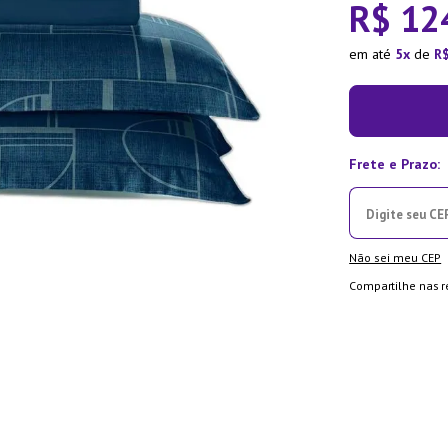
R$
12
ra
em até
5
de
R
Não sei meu CEP
Compartilhe nas r