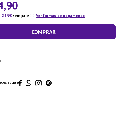
4
,
90
$
24
,
98
sem juros
Ver formas de pagamento
COMPRAR
edes sociais