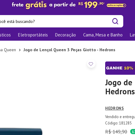
cê está buscando?
sticos
Eletroportáteis
Decoração
Cama, Mesa e Banho
La
is buscados
las
ma Queen
Jogo de Lençol Queen 3 Peças Giotto - Hedrons
os
nizadores
bu
Jogo de 
Hedrons
o
HEDRONS
te
elho Jantar
:
181285
R$
149
,
90
ra
1