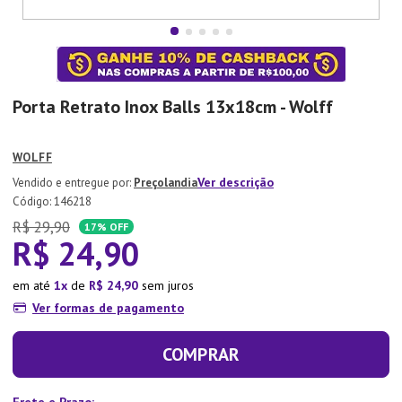
7
º
Copo
8
º
Aparelho Jantar
9
º
Lixeira
Porta Retrato Inox Balls 13x18cm - Wolff
10
º
Panela Pressão
WOLFF
Ver descrição
Preçolandia
:
146218
R$
29
,
90
17%
OFF
R$
24
,
90
em até
1
de
R$
24
,
90
sem juros
Ver formas de pagamento
COMPRAR