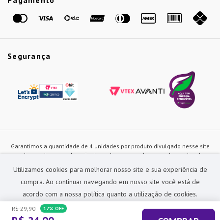
Pagamento
Marcas
Segurança
Garantimos a quantidade de 4 unidades por produto divulgado nesse site
ou de acordo com a duração dos estoques, sendo as vendas realizadas
apenas no varejo. Os preços e as condições de pagamento poderão ser
Utilizamos cookies para melhorar nosso site e sua experiência de
alterados a qualquer instante sem prévia comunicação e são exclusivos
para a loja virtual, não restando nenhuma obrigação de prática similar nas
compra. Ao continuar navegando em nosso site você está de
lojas físicas da rede Preçolandia. Todas as imagens dos produtos são
acordo com a nossa política quanto a utilização de cookies.
meramente ilustrativas.
R$
29
,
90
17%
OFF
Preçolandia Comercial Ltda CNPJ: 62.270.186/0011-28
sac@precolandia.com.br - (11) 5445-1010