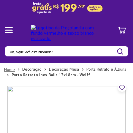
Olá, o que você está buscando?
Termos mais buscados
Decoração
Decoração Mesa
Porta Retrato e Álbuns
Porta Retrato Inox Balls 13x18cm - Wolff
1
º
Pratos
2
º
Panelas
3
º
Organizadores
4
º
Bambu
5
º
Prato
6
º
Tapete