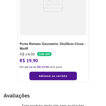
Porta Retrato Geometric 15x20cm Cinza -
Wolff
R$
24
,
90
20%
OFF
R$
19
,
90
Em até
1
de
R$
19
,
90
sem juros
Adicionar ao carrinho
Avaliações
Este produto ainda não tem avaliações