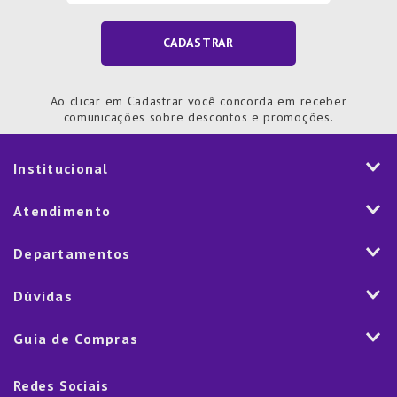
CADASTRAR
Ao clicar em Cadastrar você concorda em receber
comunicações sobre descontos e promoções.
Institucional
História
Atendimento
Visão e Valores
2ª via de Notal Fiscal
Departamentos
Nossas Lojas
Aplicativo
Vendas Corporativas
Mesa
Dúvidas
Fale Conosco
Trabalhe Conosco
Cozinha
Política de Entrega
Como Comprar
Marketplace
Guia de Compras
Eletroportáteis
Trocas e Devoluções
Dúvidas Frequentes
Blog
Decoração
Lista de Presentes
Rastreamento de pedido
Política de Cookies
Redes Sociais
Cama, mesa e banho