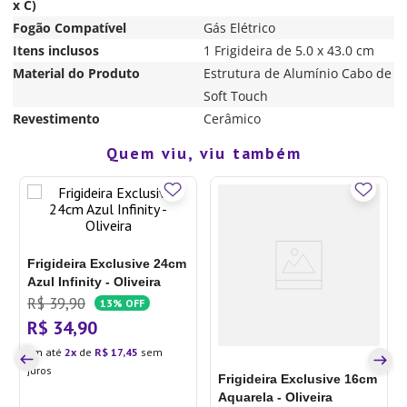
x C)
Fogão Compatível
Gás Elétrico
Itens inclusos
1 Frigideira de 5.0 x 43.0 cm
Material do Produto
Estrutura de Alumínio Cabo de
Soft Touch
Revestimento
Cerâmico
Quem viu, viu também
Frigideira Exclusive 24cm
Azul Infinity - Oliveira
R$
39
,
90
13%
OFF
R$
34
,
90
Em até
2
de
R$
17
,
45
sem
juros
Frigideira Exclusive 16cm
Aquarela - Oliveira