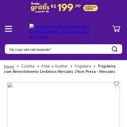
Olá, o que você está buscando?
Termos mais buscados
Cozinha
Fritar e Grelhar
Frigideira
Frigideira
com Revestimento Cerâmico Hércules 24cm Preta - Hércules
1
º
Panelas
2
º
Pratos
3
º
Organizadores
4
º
Bambu
5
º
Prato
6
º
Copo