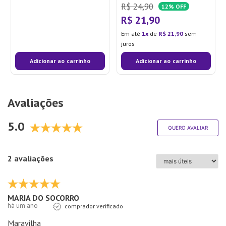
R$
24
,
90
12%
OFF
R$
21
,
90
Em até
1
de
R$
21
,
90
sem
juros
Adicionar ao carrinho
Adicionar ao carrinho
Avaliações
5.0
QUERO AVALIAR
2 avaliações
MARIA DO SOCORRO
há um ano
comprador verificado
Maravilha