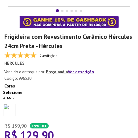
7
º
Tapete
8
º
Aparelho Jantar
9
º
Xicara
Frigideira com Revestimento Cerâmico Hércules
10
º
Lixeira
24cm Preta - Hércules
2 avaliações
HERCULES
Ver descrição
Preçolandia
:
996530
Cores
R$
159
,
90
19%
OFF
R$
129
,
90