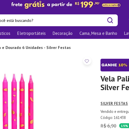
cê está buscando?
sticos
Eletroportáteis
Decoração
Cama, Mesa e Banho
La
is buscados
las
a e Dourado 6 Unidades - Silver Festas
os
nizadores
bu
Vela Pal
Silver F
o
SILVER FESTAS
te
elho Jantar
:
161438
R$
6
,
90
ra
19%