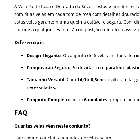
A Vela Palito Rosa e Dourado da Silver Festas é um item es
com duas velas em cada tom de rosa com detalhes dourado, 
estas velas garantem uma queima estável e segura. Com dim
charme a qualquer evento. A composição cuidadosa assegur
Diferenciais
Design Elegante:
O conjunto de 6 velas em tons de
ro
Composição Segura:
Produzidas com
parafina, plást
Tamanho Versátil:
Com
14,0 x 0,5cm
de altura e larg
necessidades.
Conjunto Completo:
Inclui
6 unidades
, proporcionan
FAQ
Quantas velas vêm neste conjunto?
Este conjunto inclui 6 unidades de velas palito.