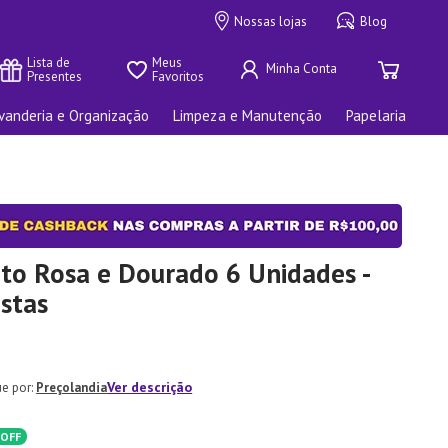
Nossas lojas
Blog
Lista de 
Meus 
Presentes
Favoritos
vanderia e Organização
Limpeza e Manutenção
Papelaria
ito Rosa e Dourado 6 Unidades -
estas
Ver descrição
Preçolandia
OFF