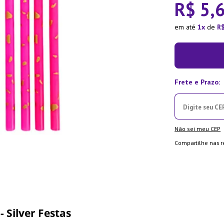
R$
5
,
ra
em até
1
de
R
Não sei meu CEP
Compartilhe nas r
 Silver Festas