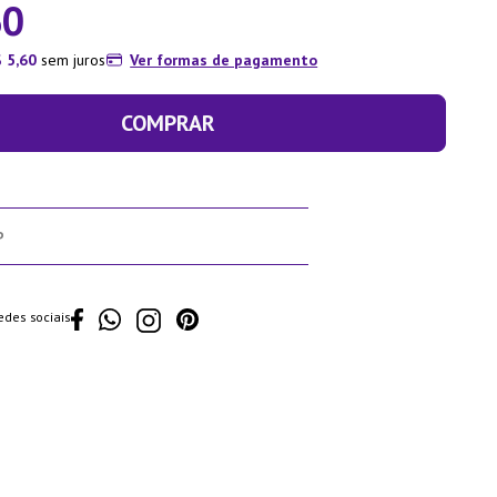
60
$
5
,
60
sem juros
Ver formas de pagamento
COMPRAR
edes sociais