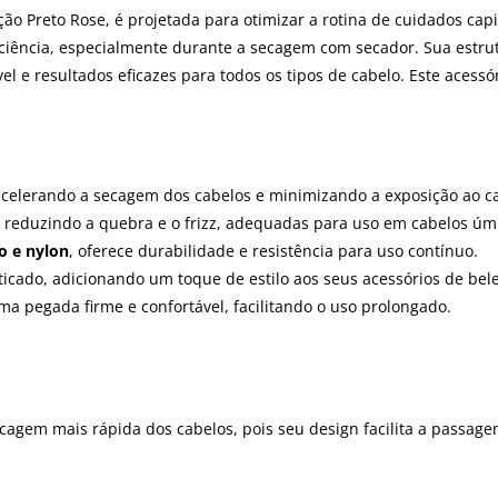
ão Preto Rose, é projetada para otimizar a rotina de cuidados capi
iciência, especialmente durante a secagem com secador. Sua estru
l e resultados eficazes para todos os tipos de cabelo. Este aces
 acelerando a secagem dos cabelos e minimizando a exposição ao ca
 reduzindo a quebra e o frizz, adequadas para uso em cabelos úm
o e nylon
, oferece durabilidade e resistência para uso contínuo.
ticado, adicionando um toque de estilo aos seus acessórios de bel
a pegada firme e confortável, facilitando o uso prolongado.
ecagem mais rápida dos cabelos, pois seu design facilita a passage