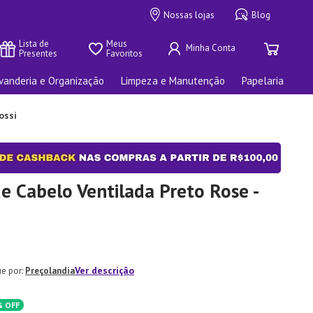
Nossas lojas
Blog
Lista de 
Meus 
Presentes
Favoritos
vanderia e Organização
Limpeza e Manutenção
Papelaria
ossi
e Cabelo Ventilada Preto Rose -
Ver descrição
Preçolandia
%
OFF