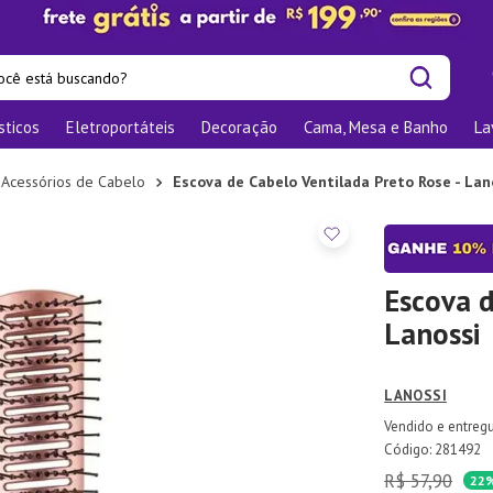
cê está buscando?
sticos
Eletroportáteis
Decoração
Cama, Mesa e Banho
La
is buscados
las
Acessórios de Cabelo
Escova de Cabelo Ventilada Preto Rose - Lan
os
nizadores
bu
Escova d
Lanossi
o
LANOSSI
te
elho Jantar
:
281492
R$
57
,
90
ra
22