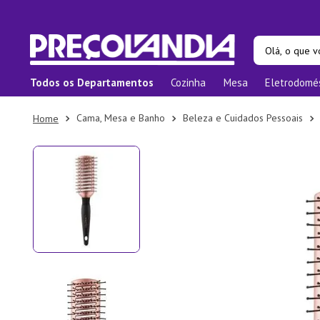
Olá, o que vo
Todos os Departamentos
Cozinha
Mesa
Eletrodomé
Termos ma
1
º
Pane
Cama, Mesa e Banho
Beleza e Cuidados Pessoais
2
º
Prat
3
º
Orga
4
º
Bam
5
º
Prat
6
º
Copo
7
º
Tape
8
º
Apar
9
º
Xica