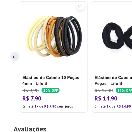
er
os
Elástico de Cabelo 10 Peças
Elástico de Cabelo
4mm - Life B
Peças - Life B
R$
9
,
90
R$
17
,
90
20%
OFF
17%
OFF
R$
7
,
90
R$
14
,
90
Em até
1
de
R$
7
,
90
sem juros
Em até
1
de
R$
14
,
90
Avaliações