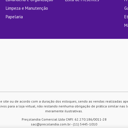
Limpeza e Manutenção
G
Papelaria
E
M
e site ou de acordo com a duração dos estoques, sendo as vendas realizadas ap
vos para a loja virtual, não restando nenhuma obrigação de prática similar nas l
meramente ilustrativas.
Preçolandia Comercial Ltda CNPJ: 62.270.186/0011-28
sac@precolandia.com.br - (11) 5445-1010