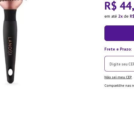
R$
44
ra
em até
2
de
R
Não sei meu CEP
Compartilhe nas r