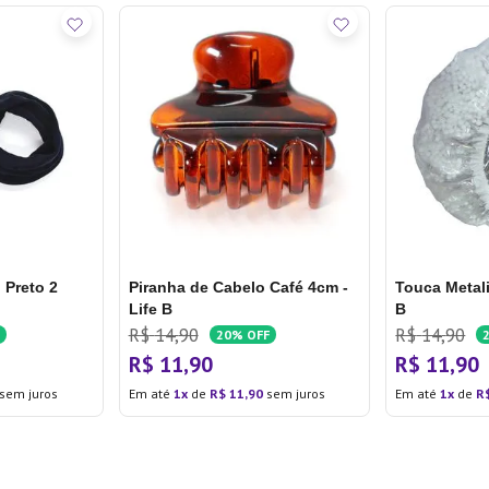
 Preto 2
Piranha de Cabelo Café 4cm -
Touca Metali
Life B
B
R$
14
,
90
R$
14
,
90
20%
OFF
R$
11
,
90
R$
11
,
90
sem juros
Em até
1
de
R$
11
,
90
sem juros
Em até
1
de
R