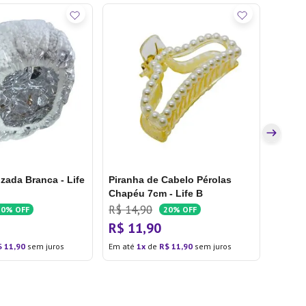
Piran
4cm - 
R$
12
R$
9
,
Em até
zada Branca - Life
Piranha de Cabelo Pérolas
Chapéu 7cm - Life B
R$
14
,
90
20%
OFF
20%
OFF
R$
11
,
90
$
11
,
90
sem juros
Em até
1
de
R$
11
,
90
sem juros