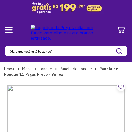
Olá, o que você está buscando?
Termos mais buscados
Mesa
Fondue
Panela de Fondue
Panela de
Fondue 11 Peças Preto - Brinox
1
º
Pratos
2
º
Panelas
3
º
Organizadores
4
º
Bambu
5
º
Prato
6
º
Copo