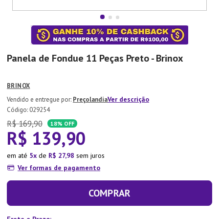
7
º
Xicara
8
º
Tapete
9
º
Aparelho Jantar
Panela de Fondue 11 Peças Preto - Brinox
10
º
Lixeira
BRINOX
Ver descrição
Preçolandia
:
029254
R$
169
,
90
18%
OFF
R$
139
,
90
em até
5
de
R$
27
,
98
sem juros
Ver formas de pagamento
COMPRAR