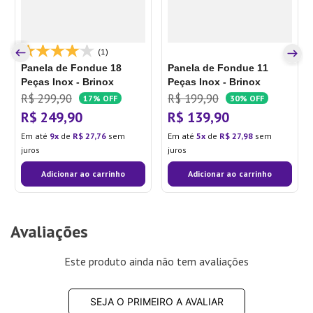
(1)
Panela de Fondue 18
Panela de Fondue 11
Peças Inox - Brinox
Peças Inox - Brinox
R$
299
,
90
R$
199
,
90
17%
OFF
30%
OFF
R$
249
,
90
R$
139
,
90
Em até
9
de
R$
27
,
76
sem
Em até
5
de
R$
27
,
98
sem
juros
juros
Adicionar ao carrinho
Adicionar ao carrinho
Avaliações
Este produto ainda não tem avaliações
SEJA O PRIMEIRO A AVALIAR