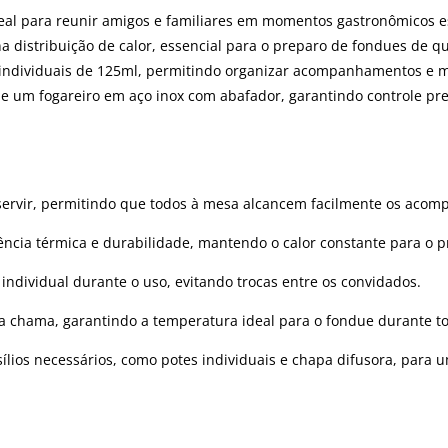
eal para reunir amigos e familiares em momentos gastronômicos es
 na distribuição de calor, essencial para o preparo de fondues de q
tes individuais de 125ml, permitindo organizar acompanhamentos e 
o e um fogareiro em aço inox com abafador, garantindo controle p
 servir, permitindo que todos à mesa alcancem facilmente os aco
tência térmica e durabilidade, mantendo o calor constante para o 
ão individual durante o uso, evitando trocas entre os convidados.
da chama, garantindo a temperatura ideal para o fondue durante to
nsílios necessários, como potes individuais e chapa difusora, para