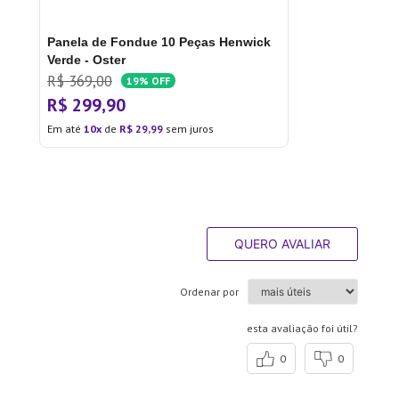
Panela de Fondue 10 Peças Henwick
Verde - Oster
R$
369
,
00
19%
OFF
R$
299
,
90
Em até
10
de
R$
29
,
99
sem juros
QUERO AVALIAR
Ordenar por
esta avaliação foi útil?
0
0