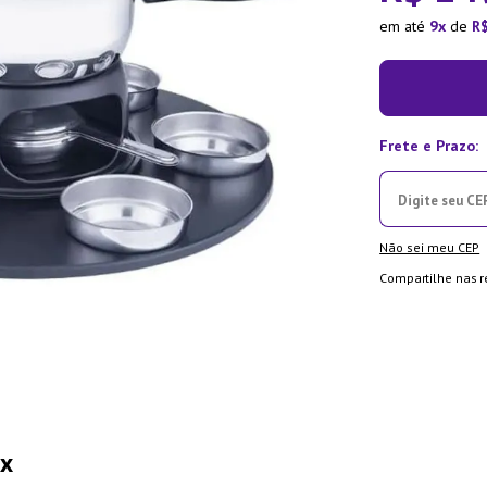
ra
em até
9
de
R
Não sei meu CEP
Compartilhe nas r
ox