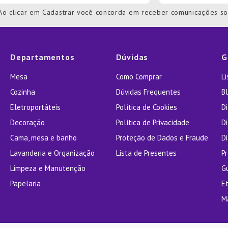
Ao clicar em Cadastrar você concorda em receber comunicações s
Departamentos
Dúvidas
G
Mesa
Como Comprar
L
Cozinha
Dúvidas Frequentes
Bl
Eletroportáteis
Política de Cookies
D
Decoração
Política de Privacidade
D
Cama, mesa e banho
Proteção de Dados e Fraude
Di
Lavanderia e Organização
Lista de Presentes
P
Limpeza e Manutenção
G
Papelaria
E
M