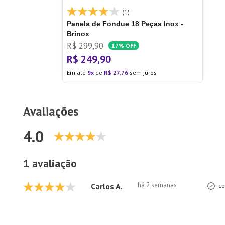
(1)
Panela de Fondue 18 Peças Inox -
Brinox
R$
299
,
90
17%
OFF
R$
249
,
90
Em até
9
de
R$
27
,
76
sem juros
Avaliações
4.0
1 avaliação
há 2 semanas
Carlos A.
co