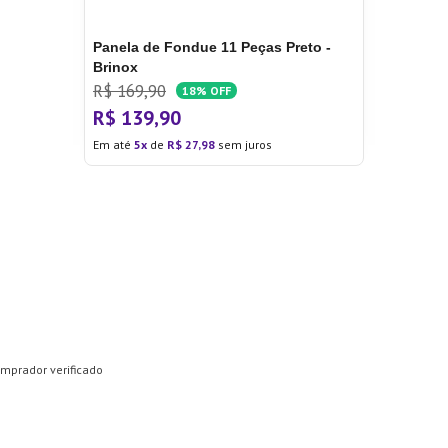
Panela de Fondue 11 Peças Preto -
Brinox
R$
169
,
90
18%
OFF
R$
139
,
90
Em até
5
de
R$
27
,
98
sem juros
mprador verificado