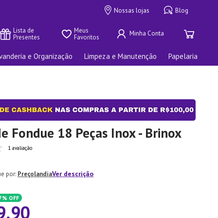
Nossas lojas
Blog
Lista de 
Meus 
Presentes
Favoritos
vanderia e Organização
Limpeza e Manutenção
Papelaria
e Fondue 18 Peças Inox - Brinox
1 avaliação
Ver descrição
Preçolandia
7%
OFF
9
,
90