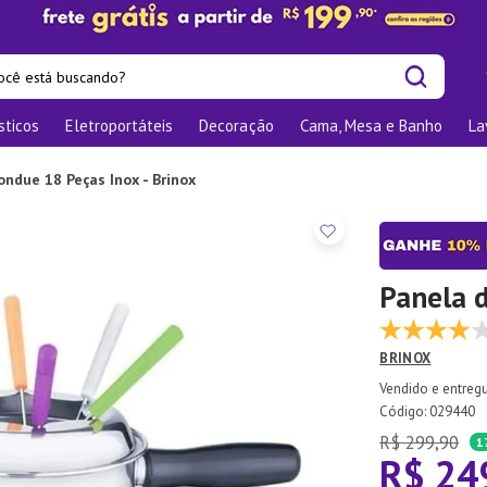
cê está buscando?
sticos
Eletroportáteis
Decoração
Cama, Mesa e Banho
La
is buscados
las
ondue 18 Peças Inox - Brinox
os
nizadores
bu
Panela d
o
BRINOX
te
:
029440
elho Jantar
R$
299
,
90
1
R$
24
ra