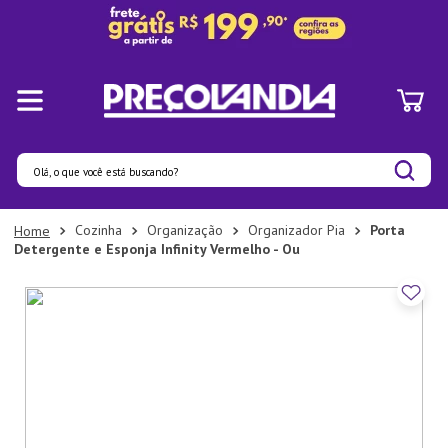
Olá, o que você está buscando?
Termos mais buscados
Cozinha
Organização
Organizador Pia
Porta
Detergente e Esponja Infinity Vermelho - Ou
1
º
Panelas
2
º
Pratos
3
º
Organizadores
4
º
Bambu
5
º
Prato
6
º
Copo