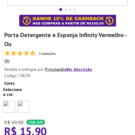
7
º
Tapete
8
º
Aparelho Jantar
9
º
Xicara
Porta Detergente e Esponja Infinity Vermelho -
10
º
Lixeira
Ou
3 avaliações
OU
Ver descrição
Preçolandia
:
728292
Cores
R$
19
,
90
20%
OFF
R$
15
,
90