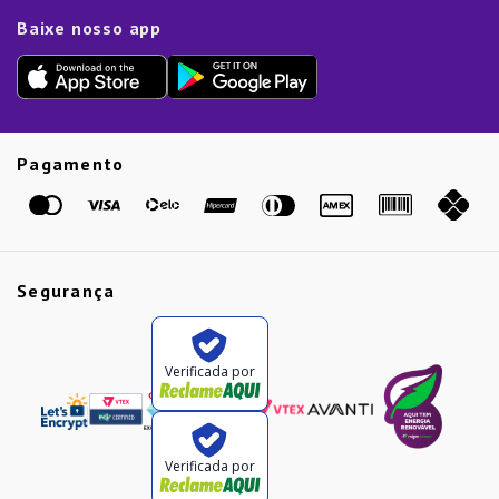
Limpeza e Manutenção
Dia das Mães
Baixe nosso app
Lista de Presentes
Outlet
Dia dos Pais
Presente de Natal
Guias
Etiqueta Amarela
Pagamento
Marcas
Segurança
Verificada por
Verificada por