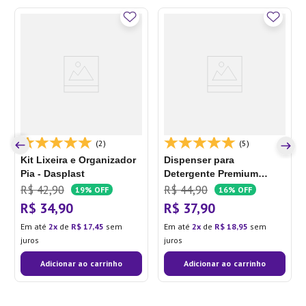
(2)
(5)
Kit Lixeira e Organizador
Dispenser para
Pia - Dasplast
Detergente Premium
Trium Preto - Ou
R$
42
,
90
R$
44
,
90
19%
OFF
16%
OFF
R$
34
,
90
R$
37
,
90
Em até
2
de
R$
17
,
45
sem
Em até
2
de
R$
18
,
95
sem
juros
juros
Adicionar ao carrinho
Adicionar ao carrinho