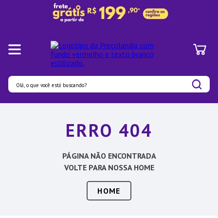
Olá, o que você está buscando?
Termos mais buscados
ERRO 404
1
º
Pratos
2
º
Panelas
PÁGINA NÃO ENCONTRADA
3
º
Organizadores
VOLTE PARA NOSSA HOME
4
º
Bambu
HOME
5
º
Prato
6
º
Copo