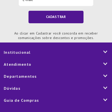
CADASTRAR
Ao clicar em Cadastrar você concorda em receber
comunicações sobre descontos e promoções.
Institucional
História
Atendimento
Visão e Valores
2ª via de Notal Fiscal
Departamentos
Nossas Lojas
Aplicativo
Vendas Corporativas
Mesa
Dúvidas
Fale Conosco
Trabalhe Conosco
Cozinha
Política de Entrega
Como Comprar
Marketplace
Guia de Compras
Eletroportáteis
Trocas e Devoluções
Dúvidas Frequentes
Blog
Decoração
Lista de Presentes
Rastreamento de pedido