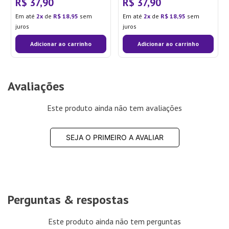
R$
37
,
90
R$
37
,
90
Em até
2
de
R$
18
,
95
sem
Em até
2
de
R$
18
,
95
sem
juros
juros
Adicionar ao carrinho
Adicionar ao carrinho
Avaliações
Este produto ainda não tem avaliações
SEJA O PRIMEIRO A AVALIAR
Perguntas & respostas
Este produto ainda não tem perguntas