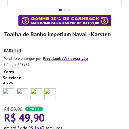
7
º
Aparelho Jantar
8
º
Xicara
9
º
Tapete
Toalha de Banho Imperium Naval - Karsten
10
º
Lixeira
KARSTEN
Ver descrição
Preçolandia
:
648981
Cores
R$
59
,
90
17%
OFF
R$
49
,
90
em até
3
de
R$
16
,
63
sem juros