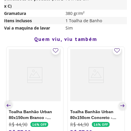
x C)
Gramatura
380 gr/m²
Itens inclusos
1 Toalha de Banho
Vai a maquina de lavar
Sim
Quem viu, viu também
Toalha Banhão Urban
Toalha Banhão Urban
80x150cm Branco -
80x150cm Concreto -
Toalhas Groh
Toalhas Groh
R$
44
,
90
R$
44
,
90
16%
OFF
16%
OFF