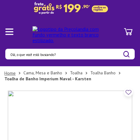
Olá, o que você está buscando?
Termos mais buscados
Cama, Mesa e Banho
Toalha
Toalha Banho
Toalha de Banho Imperium Naval - Karsten
1
º
Panelas
2
º
Pratos
3
º
Organizadores
4
º
Bambu
5
º
Prato
6
º
Copo