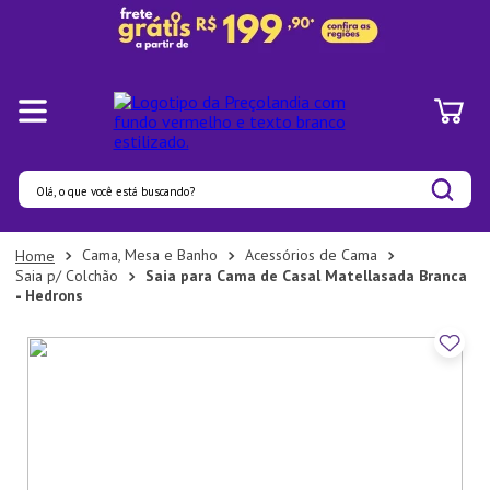
Olá, o que você está buscando?
Termos mais buscados
Cama, Mesa e Banho
Acessórios de Cama
Saia p/ Colchão
Saia para Cama de Casal Matellasada Branca
1
º
Panelas
- Hedrons
2
º
Pratos
3
º
Organizadores
4
º
Bambu
5
º
Prato
6
º
Copo