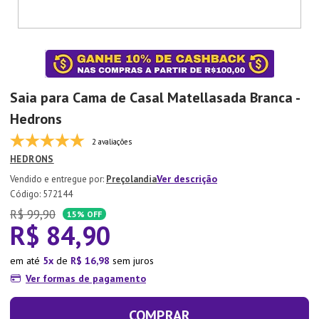
7
º
Aparelho Jantar
8
º
Xicara
9
º
Tapete
10
º
Lixeira
Saia para Cama de Casal Matellasada Branca -
Hedrons
2 avaliações
HEDRONS
Ver descrição
Preçolandia
:
572144
R$
99
,
90
15%
OFF
R$
84
,
90
em até
5
de
R$
16
,
98
sem juros
Ver formas de pagamento
COMPRAR