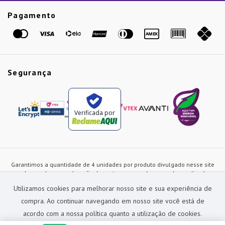
Etiqueta Amarela
Pagamento
Marcas
Segurança
Verificada por
Garantimos a quantidade de 4 unidades por produto divulgado nesse site
ou de acordo com a duração dos estoques, sendo as vendas realizadas
apenas no varejo. Os preços e as condições de pagamento poderão ser
Utilizamos cookies para melhorar nosso site e sua experiência de
alterados a qualquer instante sem prévia comunicação e são exclusivos
para a loja virtual, não restando nenhuma obrigação de prática similar nas
compra. Ao continuar navegando em nosso site você está de
lojas físicas da rede Preçolandia. Todas as imagens dos produtos são
acordo com a nossa política quanto a utilização de cookies.
meramente ilustrativas.