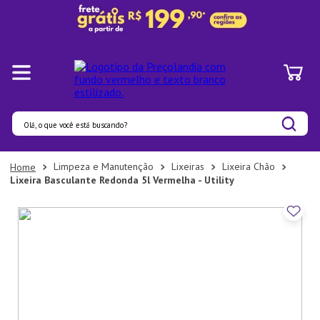
Olá, o que você está buscando?
Termos mais buscados
Limpeza e Manutenção
Lixeiras
Lixeira Chão
Lixeira Basculante Redonda 5l Vermelha - Utility
1
º
Pratos
2
º
Panelas
3
º
Organizadores
4
º
Bambu
5
º
Prato
6
º
Copo