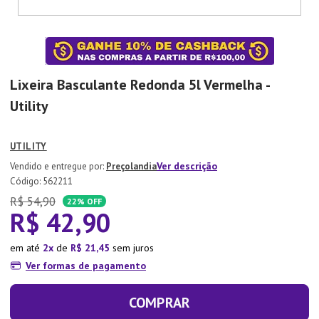
7
º
Xicara
8
º
Tapete
9
º
Aparelho Jantar
Lixeira Basculante Redonda 5l Vermelha -
10
º
Lixeira
Utility
UTILITY
Ver descrição
Preçolandia
:
562211
R$
54
,
90
22%
OFF
R$
42
,
90
em até
2
de
R$
21
,
45
sem juros
Ver formas de pagamento
COMPRAR