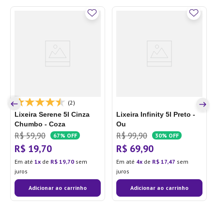
(2)
Lixeira Serene 5l Cinza
Lixeira Infinity 5l Preto -
Chumbo - Coza
Ou
R$
59
,
90
R$
99
,
90
67%
OFF
30%
OFF
R$
19
,
70
R$
69
,
90
Em até
1
de
R$
19
,
70
sem
Em até
4
de
R$
17
,
47
sem
juros
juros
Adicionar ao carrinho
Adicionar ao carrinho