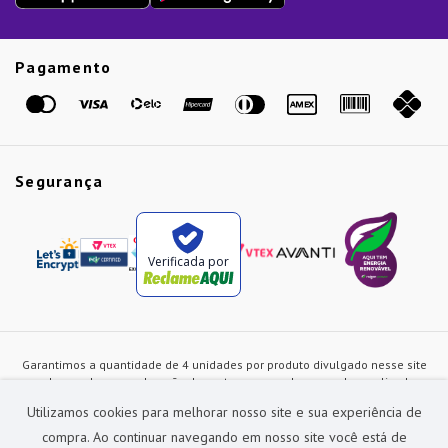
Guias
Etiqueta Amarela
Pagamento
Marcas
Segurança
Verificada por
Garantimos a quantidade de 4 unidades por produto divulgado nesse site
ou de acordo com a duração dos estoques, sendo as vendas realizadas
apenas no varejo. Os preços e as condições de pagamento poderão ser
Utilizamos cookies para melhorar nosso site e sua experiência de
alterados a qualquer instante sem prévia comunicação e são exclusivos
para a loja virtual, não restando nenhuma obrigação de prática similar nas
compra. Ao continuar navegando em nosso site você está de