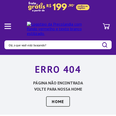
Olá, o que você está buscando?
Termos mais buscados
ERRO 404
1
º
Panelas
2
º
Pratos
PÁGINA NÃO ENCONTRADA
3
º
Organizadores
VOLTE PARA NOSSA HOME
4
º
Bambu
HOME
5
º
Prato
6
º
Copo