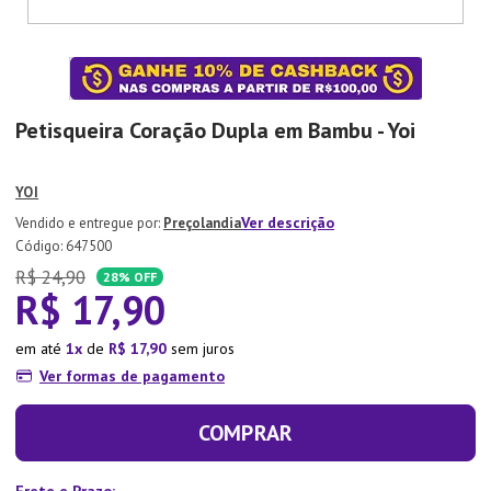
7
º
Tapete
8
º
Aparelho Jantar
9
º
Xicara
Petisqueira Coração Dupla em Bambu - Yoi
10
º
Lixeira
YOI
Ver descrição
Preçolandia
:
647500
R$
24
,
90
28%
OFF
R$
17
,
90
em até
1
de
R$
17
,
90
sem juros
Ver formas de pagamento
COMPRAR