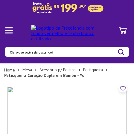
Olá, o que você está buscando?
Termos mais buscados
Mesa
Acessório p/ Petisco
Petisqueira
Petisqueira Coração Dupla em Bambu - Yoi
1
º
Panelas
2
º
Pratos
3
º
Organizadores
4
º
Bambu
5
º
Prato
6
º
Copo