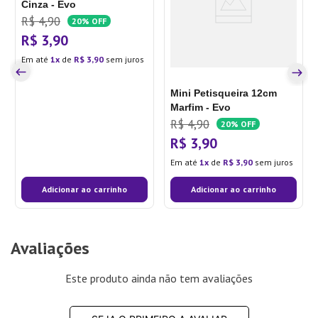
Cinza - Evo
R$
4
,
90
20%
OFF
R$
3
,
90
Em até
1
de
R$
3
,
90
sem juros
Mini Petisqueira 12cm
Marfim - Evo
R$
4
,
90
20%
OFF
R$
3
,
90
Em até
1
de
R$
3
,
90
sem juros
Adicionar ao carrinho
Adicionar ao carrinho
Avaliações
Este produto ainda não tem avaliações