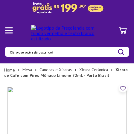
Olá, o que você está buscando?
Termos mais buscados
Mesa
Canecas e Xícaras
Xícara Cerâmica
Xícara
de Café com Pires Mônaco Limone 72mL - Porto Brasil
1
º
Pratos
2
º
Panelas
3
º
Organizadores
4
º
Prato
5
º
Bambu
6
º
Tapete