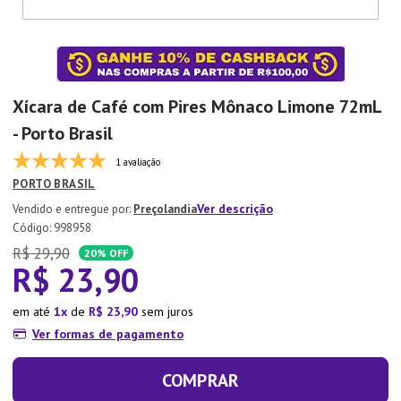
7
º
Copo
8
º
Aparelho Jantar
9
º
Xicara
Xícara de Café com Pires Mônaco Limone 72mL
10
º
Lixeira
- Porto Brasil
1 avaliação
PORTO BRASIL
Ver descrição
Preçolandia
:
998958
R$
29
,
90
20%
OFF
R$
23
,
90
em até
1
de
R$
23
,
90
sem juros
Ver formas de pagamento
COMPRAR