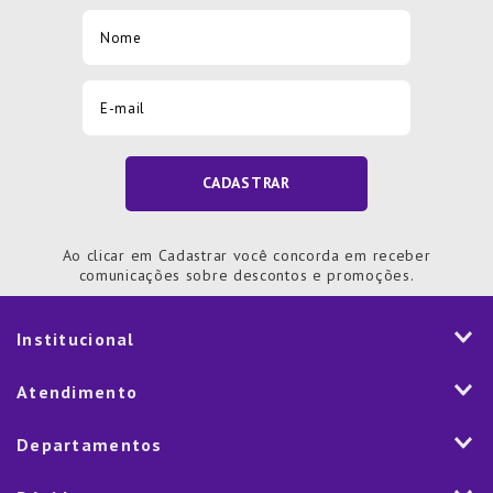
CADASTRAR
Ao clicar em Cadastrar você concorda em receber
comunicações sobre descontos e promoções.
Institucional
História
Atendimento
Visão e Valores
2ª via de Notal Fiscal
Departamentos
Nossas Lojas
Aplicativo
Vendas Corporativas
Mesa