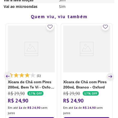
Vai ao microondas
Sim
Quem viu, viu também
(1)
Xícara de Chá com Pires
Xícara de Chá com Pires
200mL Bem Te Vi - Oxford
200mL Branco - Oxford
Xícara de Chá com Pires
R$
29
,
90
R$
29
,
90
17%
OFF
17%
OFF
200mL Bem Te Vi - Oxford
R$
24
,
90
R$
24
,
90
Porcelanas
Em até
1
de
R$
24
,
90
sem
Em até
1
de
R$
24
,
90
sem
juros
juros