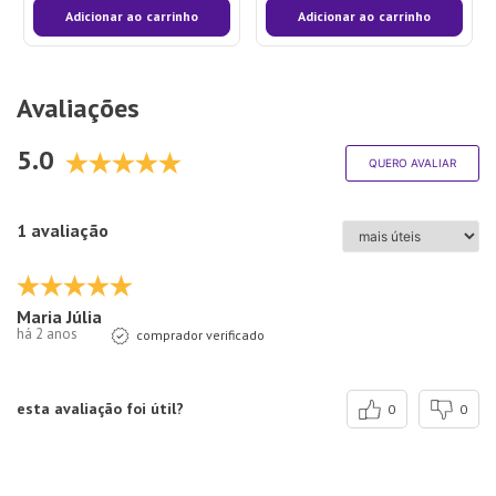
Adicionar ao carrinho
Adicionar ao carrinho
Avaliações
5.0
QUERO AVALIAR
1 avaliação
Maria Júlia
há 2 anos
comprador verificado
esta avaliação foi útil?
0
0