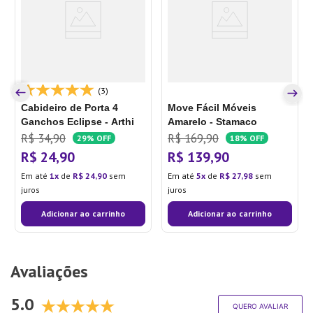
(3)
Cabideiro de Porta 4
Move Fácil Móveis
Ganchos Eclipse - Arthi
Amarelo - Stamaco
R$
34
,
90
R$
169
,
90
29%
OFF
18%
OFF
R$
24
,
90
R$
139
,
90
Em até
1
de
R$
24
,
90
sem
Em até
5
de
R$
27
,
98
sem
juros
juros
Adicionar ao carrinho
Adicionar ao carrinho
Avaliações
5.0
QUERO AVALIAR